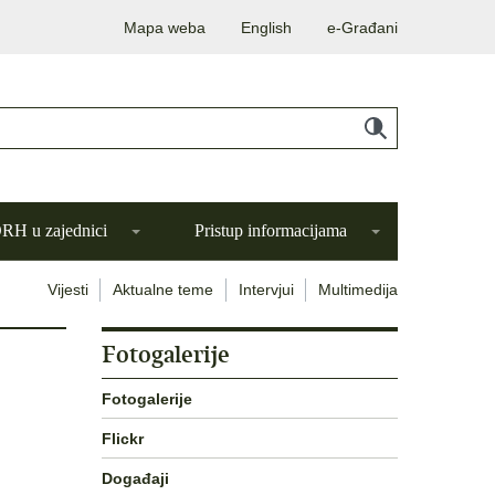
Mapa weba
English
e-Građani
H u zajednici
Pristup informacijama
Vijesti
Aktualne teme
Intervjui
Multimedija
Fotogalerije
Fotogalerije
Flickr
Događaji