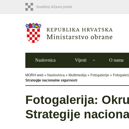
Središnji državni portal
Naslovnica
Vijesti
O nama
MORH web »
Naslovnica
»
Multimedija
»
Fotogalerije
»
Fotogaleri
Strategije nacionalne sigurnosti
Fotogalerija: Okru
Strategije naciona