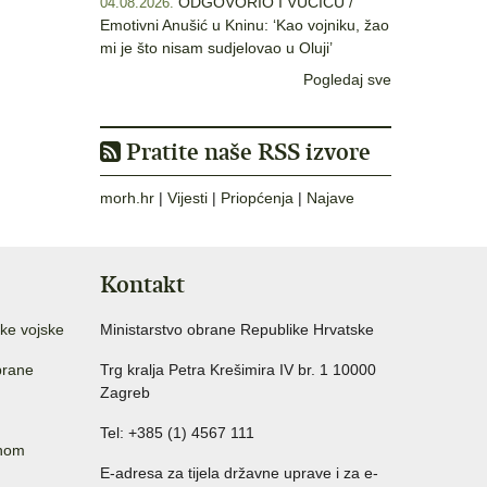
ODGOVORIO I VUČIĆU /
04.08.2026.
Emotivni Anušić u Kninu: ‘Kao vojniku, žao
mi je što nisam sudjelovao u Oluji’
Pogledaj sve
Pratite naše RSS izvore
morh.hr
|
Vijesti
|
Priopćenja
|
Najave
Kontakt
ke vojske
Ministarstvo obrane Republike Hrvatske
brane
Trg kralja Petra Krešimira IV br. 1 10000
Zagreb
Tel: +385 (1) 4567 111
anom
E-adresa za tijela državne uprave i za e-