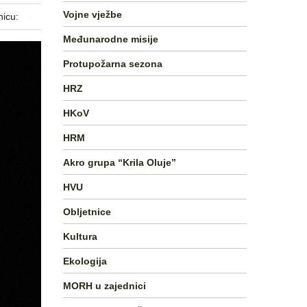
Vojne vježbe
nicu:
Međunarodne misije
Protupožarna sezona
HRZ
HKoV
HRM
Akro grupa “Krila Oluje”
HVU
Obljetnice
Kultura
Ekologija
MORH u zajednici