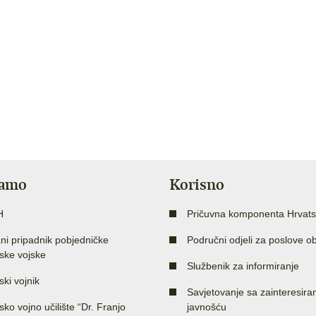
jamo
Korisno
H
Pričuvna komponenta Hrvats
ni pripadnik pobjedničke
Područni odjeli za poslove o
ske vojske
Službenik za informiranje
ski vojnik
Savjetovanje sa zainteresir
sko vojno učilište “Dr. Franjo
javnošću