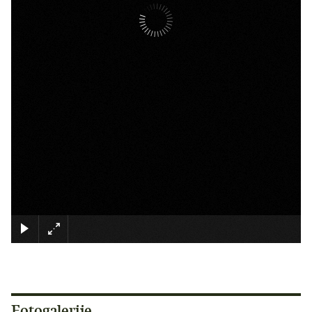
×
Fotogalerije