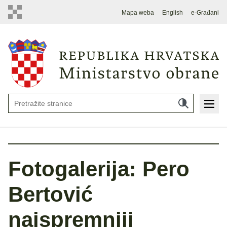
Mapa weba
English
e-Građani
Fotogalerija: Pero
Bertović
najspremniji