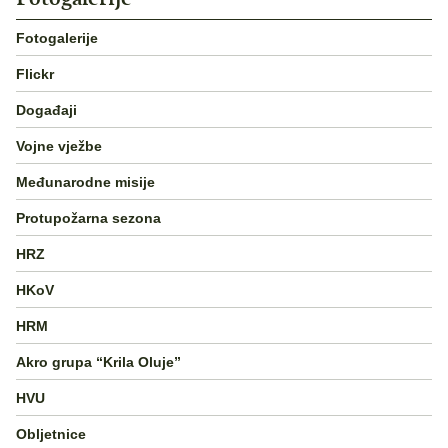
Fotogalerije
Flickr
Događaji
Vojne vježbe
Međunarodne misije
Protupožarna sezona
HRZ
HKoV
HRM
Akro grupa “Krila Oluje”
HVU
Obljetnice