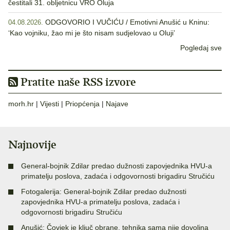
čestitali 31. obljetnicu VRO Oluja
ODGOVORIO I VUČIĆU / Emotivni Anušić u Kninu:
04.08.2026.
‘Kao vojniku, žao mi je što nisam sudjelovao u Oluji’
Pogledaj sve
Pratite naše RSS izvore
morh.hr
|
Vijesti
|
Priopćenja
|
Najave
Najnovije
General-bojnik Zdilar predao dužnosti zapovjednika HVU-a
primatelju poslova, zadaća i odgovornosti brigadiru Stručiću
Fotogalerija: General-bojnik Zdilar predao dužnosti
zapovjednika HVU-a primatelju poslova, zadaća i
odgovornosti brigadiru Stručiću
Anušić: Čovjek je ključ obrane, tehnika sama nije dovoljna