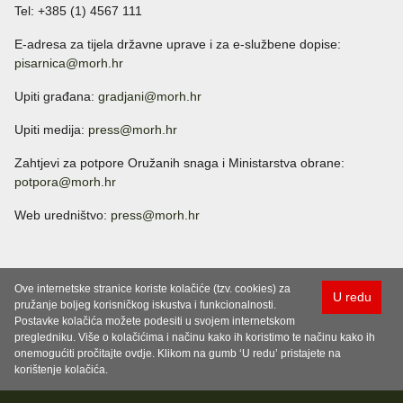
Tel: +385 (1) 4567 111
E-adresa za tijela državne uprave i za e-službene dopise:
pisarnica@morh.hr
Upiti građana:
gradjani@morh.hr
Upiti medija:
press@morh.hr
Zahtjevi za potpore Oružanih snaga i Ministarstva obrane:
potpora@morh.hr
Web uredništvo:
press@morh.hr
Ove internetske stranice koriste kolačiće (tzv. cookies) za
U redu
pružanje boljeg korisničkog iskustva i funkcionalnosti.
Postavke kolačića možete podesiti u svojem internetskom
pregledniku. Više o kolačićima i načinu kako ih koristimo te načinu kako ih
onemogućiti pročitajte ovdje. Klikom na gumb ‘U redu’ pristajete na
korištenje kolačića.