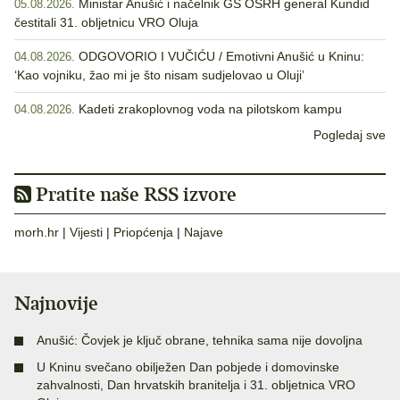
Ministar Anušić i načelnik GS OSRH general Kundid
05.08.2026.
čestitali 31. obljetnicu VRO Oluja
ODGOVORIO I VUČIĆU / Emotivni Anušić u Kninu:
04.08.2026.
‘Kao vojniku, žao mi je što nisam sudjelovao u Oluji’
Kadeti zrakoplovnog voda na pilotskom kampu
04.08.2026.
Pogledaj sve
Pratite naše RSS izvore
morh.hr
|
Vijesti
|
Priopćenja
|
Najave
Najnovije
Anušić: Čovjek je ključ obrane, tehnika sama nije dovoljna
U Kninu svečano obilježen Dan pobjede i domovinske
zahvalnosti, Dan hrvatskih branitelja i 31. obljetnica VRO