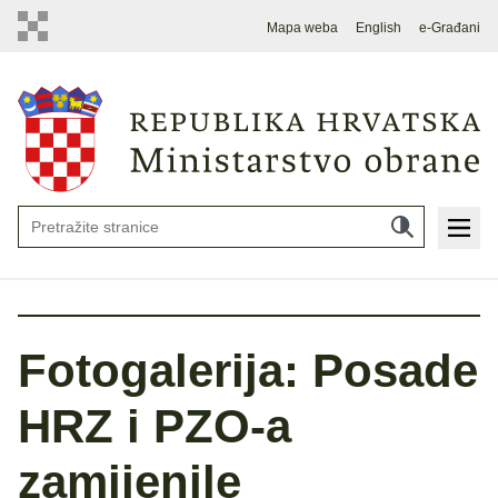
Mapa weba
English
e-Građani
Fotogalerija: Posade
HRZ i PZO-a
zamijenile