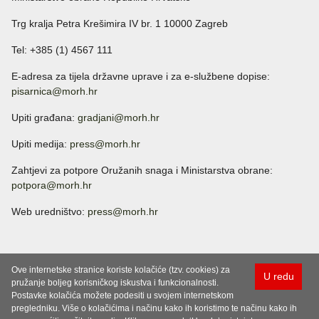
Trg kralja Petra Krešimira IV br. 1 10000 Zagreb
Tel: +385 (1) 4567 111
E-adresa za tijela državne uprave i za e-službene dopise:
pisarnica@morh.hr
Upiti građana:
gradjani@morh.hr
Upiti medija:
press@morh.hr
Zahtjevi za potpore Oružanih snaga i Ministarstva obrane:
potpora@morh.hr
Web uredništvo:
press@morh.hr
Ove internetske stranice koriste kolačiće (tzv. cookies) za
U redu
pružanje boljeg korisničkog iskustva i funkcionalnosti.
Postavke kolačića možete podesiti u svojem internetskom
pregledniku. Više o kolačićima i načinu kako ih koristimo te načinu kako ih