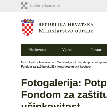
Središnji državni portal
Naslovnica
Vijesti
O nama
MORH web »
Naslovnica
»
Multimedija
»
Fotogalerije
»
Fotogaleri
Fondom za zaštitu okoliša i energetsku učinkovitost
Fotogalerija: Pot
Fondom za zaštitu
učinkovitost