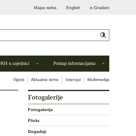
Mapa weba
English
e-Građani
H u zajednici
Pristup informacijama
Vijesti
Aktualne teme
Intervjui
Multimedija
Fotogalerije
Fotogalerije
Flickr
Događaji