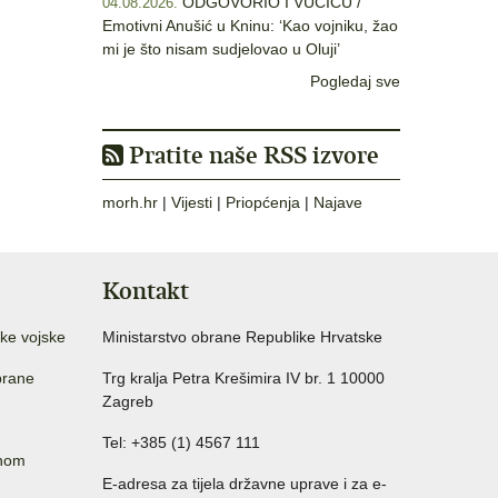
ODGOVORIO I VUČIĆU /
04.08.2026.
Emotivni Anušić u Kninu: ‘Kao vojniku, žao
mi je što nisam sudjelovao u Oluji’
Pogledaj sve
Pratite naše RSS izvore
morh.hr
|
Vijesti
|
Priopćenja
|
Najave
Kontakt
ke vojske
Ministarstvo obrane Republike Hrvatske
brane
Trg kralja Petra Krešimira IV br. 1 10000
Zagreb
Tel: +385 (1) 4567 111
anom
E-adresa za tijela državne uprave i za e-