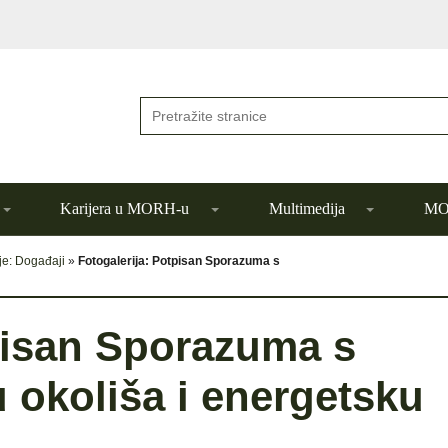
Karijera u MORH-u
Multimedija
MOR
je: Događaji
»
Fotogalerija: Potpisan Sporazuma s
pisan Sporazuma s
 okoliša i energetsku