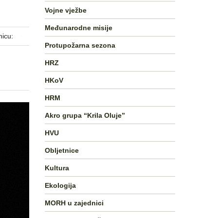
Vojne vježbe
Međunarodne misije
nicu:
Protupožarna sezona
HRZ
HKoV
HRM
Akro grupa “Krila Oluje”
HVU
Obljetnice
Kultura
Ekologija
MORH u zajednici