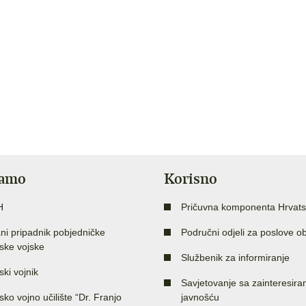
jamo
Korisno
H
Pričuvna komponenta Hrvats
ni pripadnik pobjedničke
Područni odjeli za poslove o
ske vojske
Službenik za informiranje
ski vojnik
Savjetovanje sa zainteresir
sko vojno učilište “Dr. Franjo
javnošću