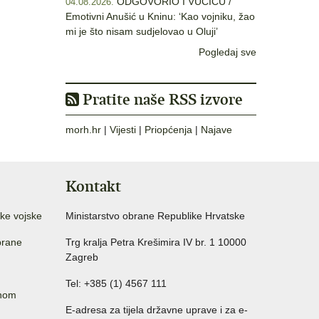
ODGOVORIO I VUČIĆU /
04.08.2026.
Emotivni Anušić u Kninu: ‘Kao vojniku, žao
mi je što nisam sudjelovao u Oluji’
Pogledaj sve
Pratite naše RSS izvore
morh.hr
|
Vijesti
|
Priopćenja
|
Najave
Kontakt
ke vojske
Ministarstvo obrane Republike Hrvatske
brane
Trg kralja Petra Krešimira IV br. 1 10000
Zagreb
Tel: +385 (1) 4567 111
anom
E-adresa za tijela državne uprave i za e-