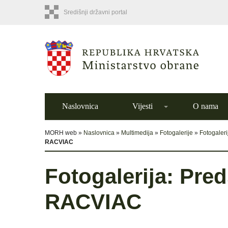
Središnji državni portal
Naslovnica
Vijesti
O nama
MORH web »
Naslovnica
»
Multimedija
»
Fotogalerije
»
Fotogaleri
RACVIAC
Fotogalerija: Pre
RACVIAC