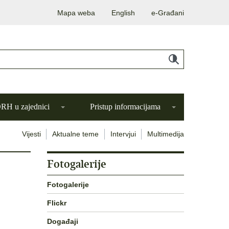
Mapa weba
English
e-Građani
H u zajednici
Pristup informacijama
Vijesti
Aktualne teme
Intervjui
Multimedija
Fotogalerije
Fotogalerije
Flickr
Događaji