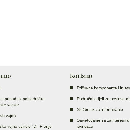
jamo
Korisno
H
Pričuvna komponenta Hrvats
ni pripadnik pobjedničke
Područni odjeli za poslove o
ske vojske
Službenik za informiranje
ski vojnik
Savjetovanje sa zainteresir
sko vojno učilište “Dr. Franjo
javnošću