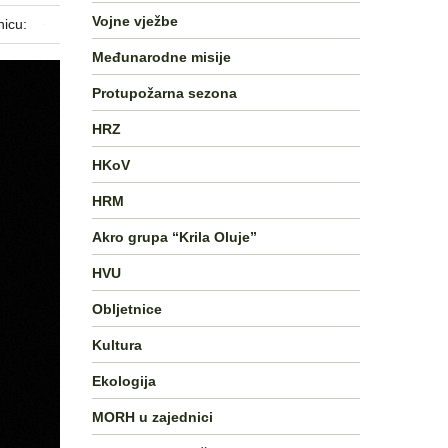
Vojne vježbe
nicu:
Međunarodne misije
Protupožarna sezona
HRZ
HKoV
HRM
Akro grupa “Krila Oluje”
HVU
Obljetnice
Kultura
Ekologija
MORH u zajednici