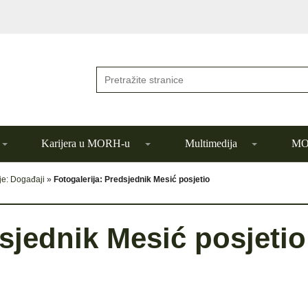
Karijera u MORH-u
Multimedija
MOR
je: Događaji
»
Fotogalerija: Predsjednik Mesić posjetio
dsjednik Mesić posjetio