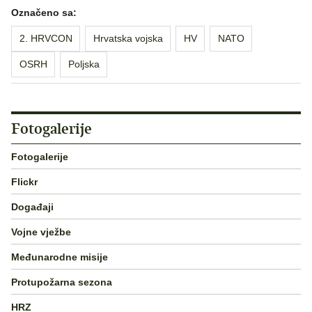
Označeno sa:
2. HRVCON
Hrvatska vojska
HV
NATO
OSRH
Poljska
Fotogalerije
Fotogalerije
Flickr
Događaji
Vojne vježbe
Međunarodne misije
Protupožarna sezona
HRZ