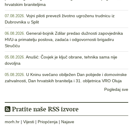
hrvatskim braniteljima
Vojni piloti prevezli životno ugroženu trudnicu iz
07.08.2026.
Dubrovnika u Split
General-bojnik Zdilar predao dužnosti zapovjednika
06.08.2026.
HVU-a primatelju poslova, zadaća i odgovornosti brigadiru
Stručiću
Anušić: Čovjek je ključ obrane, tehnika sama nije
05.08.2026.
dovoljna
U Kninu svečano obilježen Dan pobjede i domovinske
05.08.2026.
zahvalnosti, Dan hrvatskih branitelja i 31. obljetnica VRO Oluja
Pogledaj sve
Pratite naše RSS izvore
morh.hr
|
Vijesti
|
Priopćenja
|
Najave