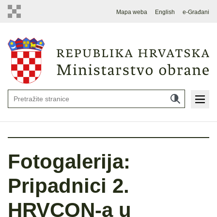
Mapa weba
English
e-Građani
Fotogalerija:
Pripadnici 2.
HRVCON-a u