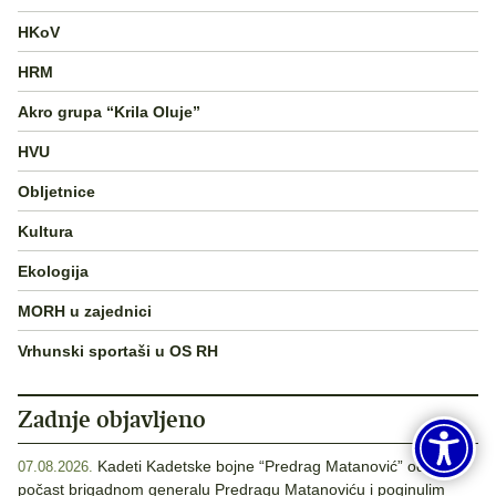
HKoV
HRM
Akro grupa “Krila Oluje”
HVU
Obljetnice
Kultura
Ekologija
MORH u zajednici
Vrhunski sportaši u OS RH
Zadnje objavljeno
Kadeti Kadetske bojne “Predrag Matanović” odali
07.08.2026.
počast brigadnom generalu Predragu Matanoviću i poginulim