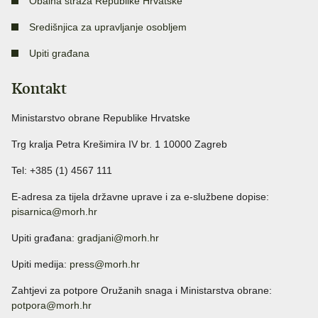
Obalna straža Republike Hrvatske
Središnjica za upravljanje osobljem
Upiti građana
Kontakt
Ministarstvo obrane Republike Hrvatske
Trg kralja Petra Krešimira IV br. 1 10000 Zagreb
Tel: +385 (1) 4567 111
E-adresa za tijela državne uprave i za e-službene dopise:
pisarnica@morh.hr
Upiti građana:
gradjani@morh.hr
Upiti medija:
press@morh.hr
Zahtjevi za potpore Oružanih snaga i Ministarstva obrane:
potpora@morh.hr