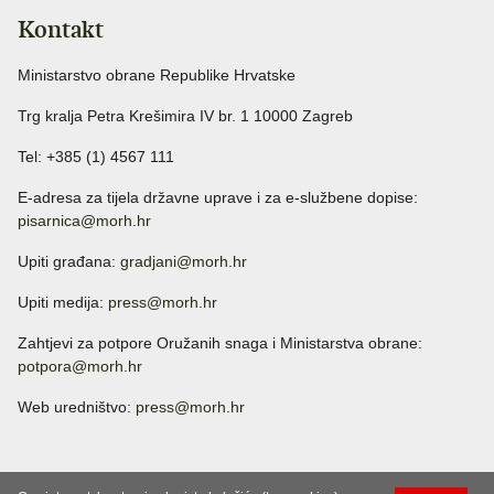
Kontakt
Ministarstvo obrane Republike Hrvatske
Trg kralja Petra Krešimira IV br. 1 10000 Zagreb
Tel: +385 (1) 4567 111
E-adresa za tijela državne uprave i za e-službene dopise:
pisarnica@morh.hr
Upiti građana:
gradjani@morh.hr
Upiti medija:
press@morh.hr
Zahtjevi za potpore Oružanih snaga i Ministarstva obrane:
potpora@morh.hr
Web uredništvo:
press@morh.hr