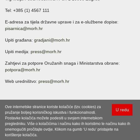
Tel: +385 (1) 4567 111
E-adresa za tijela državne uprave i za e-službene dopise:
pisarnica@morh.hr
Upiti građana:
gradjani@morh.hr
Upiti medija:
press@morh.hr
Zahtjevi za potpore Oružanih snaga i Ministarstva obrane:
potpora@morh.hr
Web uredništvo:
press@morh.hr
Ove internetske stranice koriste kolačiće (tzv. cookies) za
U redu
pružanje boljeg korisničkog iskustva i funkcionalnosti.
Postavke kolačića možete podesiti u svojem internetskom
pregledniku. Više o kolačićima i načinu kako ih koristimo te načinu kako ih
onemogućiti pročitajte ovdje. Klikom na gumb ‘U redu’ pristajete na
korištenje kolačića.