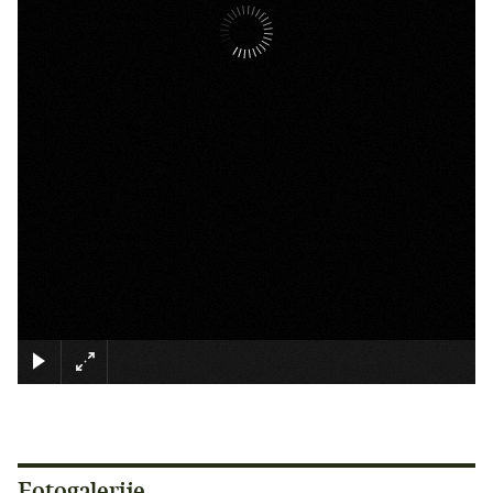
×
Fotogalerije