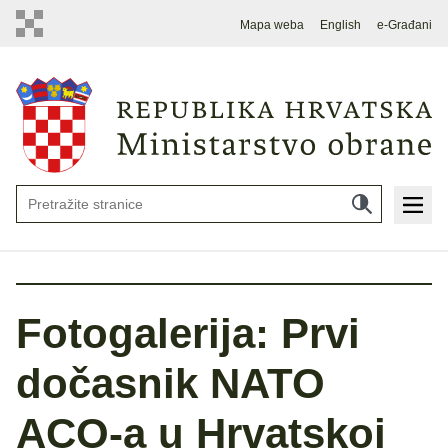
Mapa weba
English
e-Građani
Fotogalerija: Prvi
dočasnik NATO
ACO-a u Hrvatskoj