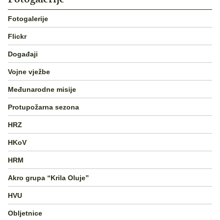
Fotogalerije
Flickr
Događaji
Vojne vježbe
Međunarodne misije
Protupožarna sezona
HRZ
HKoV
HRM
Akro grupa “Krila Oluje”
HVU
Obljetnice