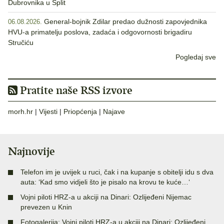
Dubrovnika u Split
General-bojnik Zdilar predao dužnosti zapovjednika
06.08.2026.
HVU-a primatelju poslova, zadaća i odgovornosti brigadiru
Stručiću
Pogledaj sve
Pratite naše RSS izvore
morh.hr
|
Vijesti
|
Priopćenja
|
Najave
Najnovije
Telefon im je uvijek u ruci, čak i na kupanje s obitelji idu s dva
auta: ‘Kad smo vidjeli što je pisalo na krovu te kuće…‘
Vojni piloti HRZ-a u akciji na Dinari: Ozlijeđeni Nijemac
prevezen u Knin
Fotogalerija: Vojni piloti HRZ-a u akciji na Dinari: Ozlijeđeni