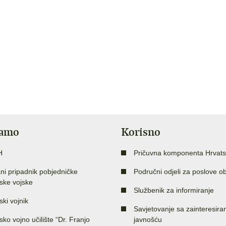
jamo
Korisno
H
Pričuvna komponenta Hrvats
ni pripadnik pobjedničke
Područni odjeli za poslove o
ske vojske
Službenik za informiranje
ski vojnik
Savjetovanje sa zainteresir
sko vojno učilište “Dr. Franjo
javnošću