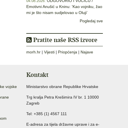
ODGOVORIO I VUČIĆU /
04.08.2026.
Emotivni Anušić u Kninu: ‘Kao vojniku, žao
mi je što nisam sudjelovao u Oluji’
Pogledaj sve
Pratite naše RSS izvore
morh.hr
|
Vijesti
|
Priopćenja
|
Najave
Kontakt
ke vojske
Ministarstvo obrane Republike Hrvatske
brane
Trg kralja Petra Krešimira IV br. 1 10000
Zagreb
Tel: +385 (1) 4567 111
anom
E-adresa za tijela državne uprave i za e-