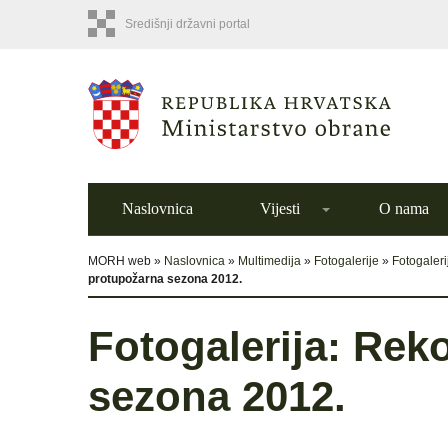
Središnji državni portal
Naslovnica
Vijesti
O nama
MORH web »
Naslovnica
»
Multimedija
»
Fotogalerije
»
Fotogaler
protupožarna sezona 2012.
Fotogalerija: Rek
sezona 2012.