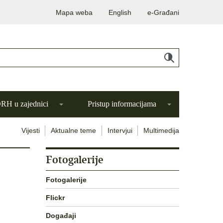
Mapa weba
English
e-Građani
H u zajednici
Pristup informacijama
Vijesti
Aktualne teme
Intervjui
Multimedija
Fotogalerije
Fotogalerije
Flickr
Događaji