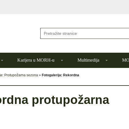
Karijera u MORH-u
Multimedija
MOR
ije: Protupožarna sezona
»
Fotogalerija: Rekordna
ordna protupožarna