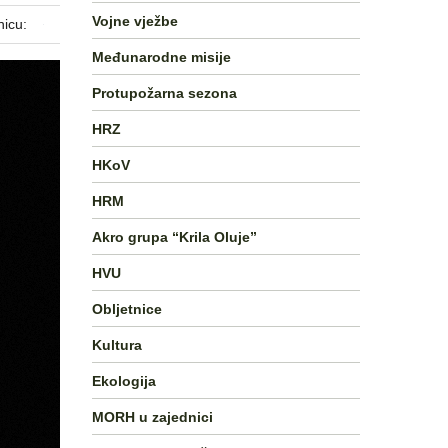
Vojne vježbe
nicu:
Međunarodne misije
Protupožarna sezona
HRZ
HKoV
HRM
Akro grupa “Krila Oluje”
HVU
Obljetnice
Kultura
Ekologija
MORH u zajednici