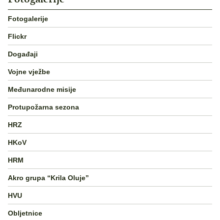
Fotogalerije
Flickr
Događaji
Vojne vježbe
Međunarodne misije
Protupožarna sezona
HRZ
HKoV
HRM
Akro grupa “Krila Oluje”
HVU
Obljetnice