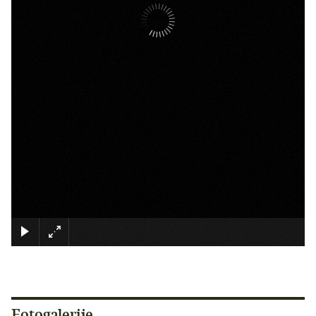
×
Fotogalerije