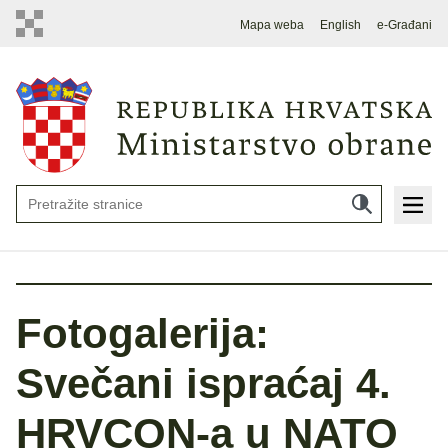
Mapa weba
English
e-Građani
Fotogalerija:
Svečani ispraćaj 4.
HRVCON-a u NATO