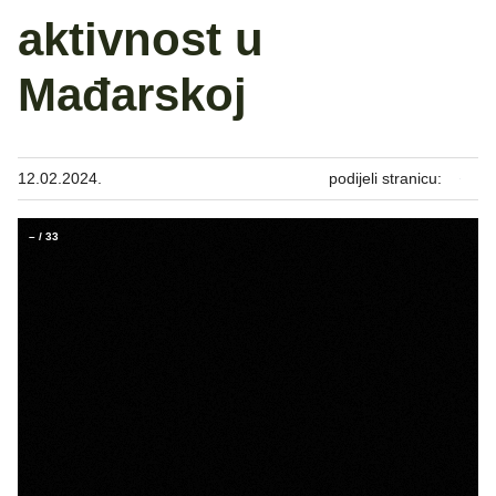
aktivnost u
Mađarskoj
12.02.2024.
podijeli stranicu:
–
/
33