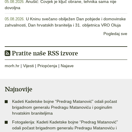
Anušić: Čovjek je ključ obrane, tehnika sama nije
05.08.2026.
dovoljna
U Kninu svečano obilježen Dan pobjede i domovinske
05.08.2026.
zahvalnosti, Dan hrvatskih branitelja i 31. obljetnica VRO Oluja
Pogledaj sve
Pratite naše RSS izvore
morh.hr
|
Vijesti
|
Priopćenja
|
Najave
Najnovije
Kadeti Kadetske bojne “Predrag Matanović” odali počast
brigadnom generalu Predragu Matanoviću i poginulim
hrvatskim braniteljima
Fotogalerija: Kadeti Kadetske bojne “Predrag Matanović”
odali počast brigadnom generalu Predragu Matanoviću i