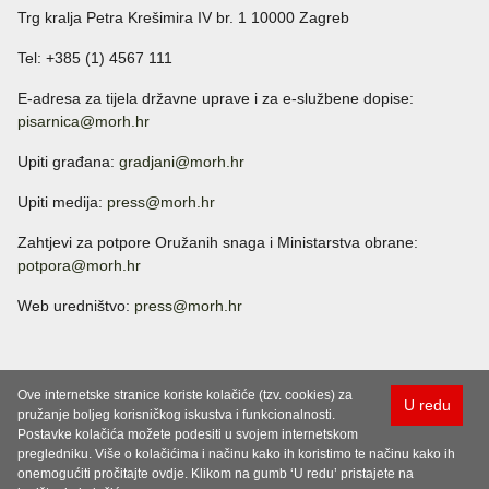
Trg kralja Petra Krešimira IV br. 1 10000 Zagreb
Tel: +385 (1) 4567 111
E-adresa za tijela državne uprave i za e-službene dopise:
pisarnica@morh.hr
Upiti građana:
gradjani@morh.hr
Upiti medija:
press@morh.hr
Zahtjevi za potpore Oružanih snaga i Ministarstva obrane:
potpora@morh.hr
Web uredništvo:
press@morh.hr
Ove internetske stranice koriste kolačiće (tzv. cookies) za
U redu
pružanje boljeg korisničkog iskustva i funkcionalnosti.
Postavke kolačića možete podesiti u svojem internetskom
pregledniku. Više o kolačićima i načinu kako ih koristimo te načinu kako ih
onemogućiti pročitajte ovdje. Klikom na gumb ‘U redu’ pristajete na