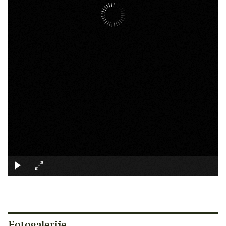
×
Fotogalerije