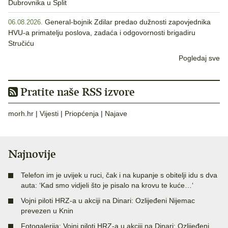
Dubrovnika u Split
General-bojnik Zdilar predao dužnosti zapovjednika
06.08.2026.
HVU-a primatelju poslova, zadaća i odgovornosti brigadiru
Stručiću
Pogledaj sve
Pratite naše RSS izvore
morh.hr
|
Vijesti
|
Priopćenja
|
Najave
Najnovije
Telefon im je uvijek u ruci, čak i na kupanje s obitelji idu s dva
auta: ‘Kad smo vidjeli što je pisalo na krovu te kuće…‘
Vojni piloti HRZ-a u akciji na Dinari: Ozlijeđeni Nijemac
prevezen u Knin
Fotogalerija: Vojni piloti HRZ-a u akciji na Dinari: Ozlijeđeni