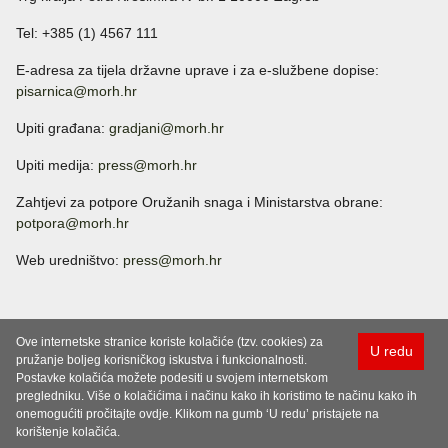
Tel: +385 (1) 4567 111
E-adresa za tijela državne uprave i za e-službene dopise:
pisarnica@morh.hr
Upiti građana:
gradjani@morh.hr
Upiti medija:
press@morh.hr
Zahtjevi za potpore Oružanih snaga i Ministarstva obrane:
potpora@morh.hr
Web uredništvo:
press@morh.hr
Ove internetske stranice koriste kolačiće (tzv. cookies) za
U redu
pružanje boljeg korisničkog iskustva i funkcionalnosti.
Postavke kolačića možete podesiti u svojem internetskom
pregledniku. Više o kolačićima i načinu kako ih koristimo te načinu kako ih
onemogućiti pročitajte ovdje. Klikom na gumb ‘U redu’ pristajete na
korištenje kolačića.