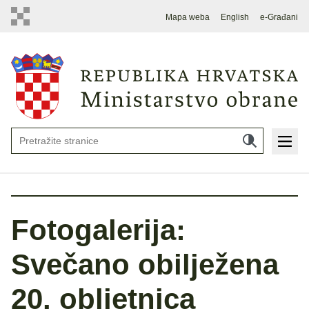
Mapa weba
English
e-Građani
Fotogalerija:
Svečano obilježena
20. obljetnica