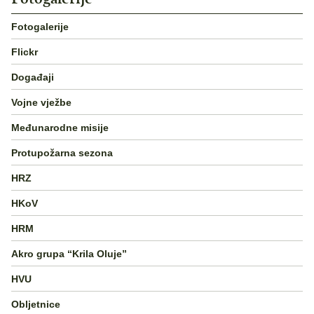
Fotogalerije
Flickr
Događaji
Vojne vježbe
Međunarodne misije
Protupožarna sezona
HRZ
HKoV
HRM
Akro grupa “Krila Oluje”
HVU
Obljetnice