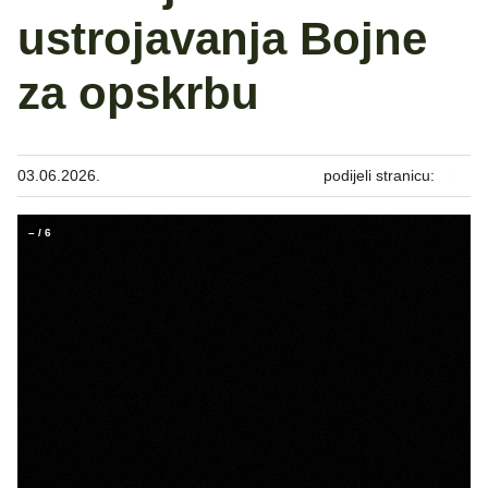
ustrojavanja Bojne
za opskrbu
03.06.2026.
podijeli stranicu:
–
/
6