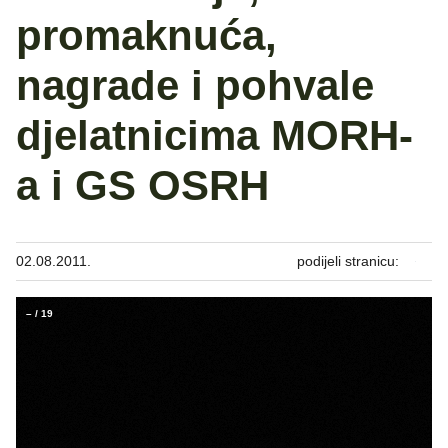
promaknuća,
nagrade i pohvale
djelatnicima MORH-
a i GS OSRH
02.08.2011.
podijeli stranicu:
–
/
19