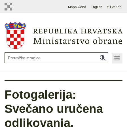
Mapa weba
English
e-Građani
Fotogalerija:
Svečano uručena
odlikovanja,