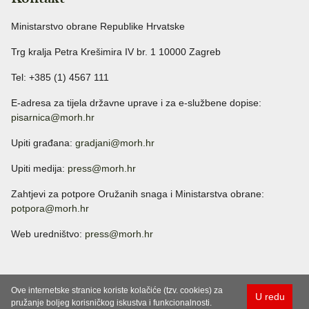
Ministarstvo obrane Republike Hrvatske
Trg kralja Petra Krešimira IV br. 1 10000 Zagreb
Tel: +385 (1) 4567 111
E-adresa za tijela državne uprave i za e-službene dopise:
pisarnica@morh.hr
Upiti građana:
gradjani@morh.hr
Upiti medija:
press@morh.hr
Zahtjevi za potpore Oružanih snaga i Ministarstva obrane:
potpora@morh.hr
Web uredništvo:
press@morh.hr
Ove internetske stranice koriste kolačiće (tzv. cookies) za
U redu
pružanje boljeg korisničkog iskustva i funkcionalnosti.