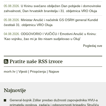
U Kninu svečano obilježen Dan pobjede i domovinske
05.08.2026.
zahvalnosti, Dan hrvatskih branitelja i 31. obljetnica VRO Oluja
Ministar Anušić i načelnik GS OSRH general Kundid
05.08.2026.
čestitali 31. obljetnicu VRO Oluja
ODGOVORIO I VUČIĆU / Emotivni Anušić u Kninu:
04.08.2026.
‘Kao vojniku, žao mi je što nisam sudjelovao u Oluji’
Pogledaj sve
Pratite naše RSS izvore
morh.hr
|
Vijesti
|
Priopćenja
|
Najave
Najnovije
General-bojnik Zdilar predao dužnosti zapovjednika HVU-a
primatelju poslova, zadaća i odgovornosti brigadiru Stručiću