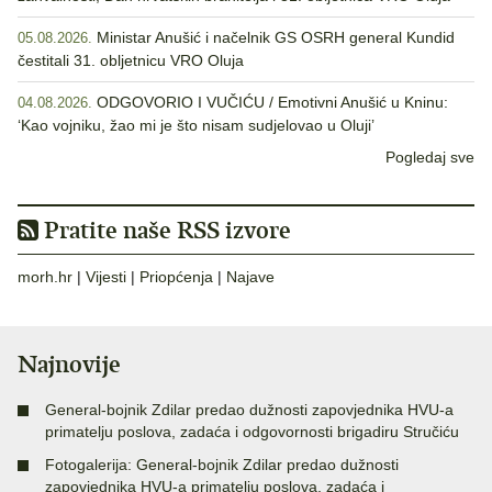
Ministar Anušić i načelnik GS OSRH general Kundid
05.08.2026.
čestitali 31. obljetnicu VRO Oluja
ODGOVORIO I VUČIĆU / Emotivni Anušić u Kninu:
04.08.2026.
‘Kao vojniku, žao mi je što nisam sudjelovao u Oluji’
Pogledaj sve
Pratite naše RSS izvore
morh.hr
|
Vijesti
|
Priopćenja
|
Najave
Najnovije
General-bojnik Zdilar predao dužnosti zapovjednika HVU-a
primatelju poslova, zadaća i odgovornosti brigadiru Stručiću
Fotogalerija: General-bojnik Zdilar predao dužnosti
zapovjednika HVU-a primatelju poslova, zadaća i