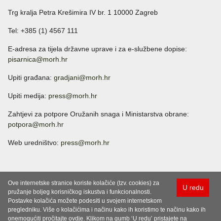
Trg kralja Petra Krešimira IV br. 1 10000 Zagreb
Tel: +385 (1) 4567 111
E-adresa za tijela državne uprave i za e-službene dopise:
pisarnica@morh.hr
Upiti građana:
gradjani@morh.hr
Upiti medija:
press@morh.hr
Zahtjevi za potpore Oružanih snaga i Ministarstva obrane:
potpora@morh.hr
Web uredništvo:
press@morh.hr
Ove internetske stranice koriste kolačiće (tzv. cookies) za
U redu
pružanje boljeg korisničkog iskustva i funkcionalnosti.
Postavke kolačića možete podesiti u svojem internetskom
pregledniku. Više o kolačićima i načinu kako ih koristimo te načinu kako ih
onemogućiti pročitajte ovdje. Klikom na gumb ‘U redu’ pristajete na