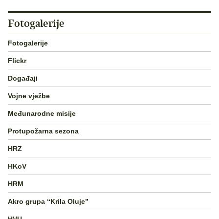
Fotogalerije
Fotogalerije
Flickr
Događaji
Vojne vježbe
Međunarodne misije
Protupožarna sezona
HRZ
HKoV
HRM
Akro grupa “Krila Oluje”
HVU