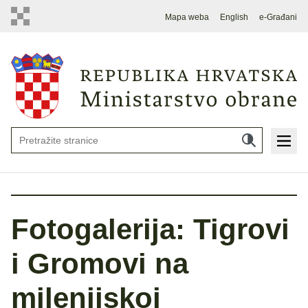
Mapa weba
English
e-Građani
Fotogalerija: Tigrovi
i Gromovi na
milenijskoj