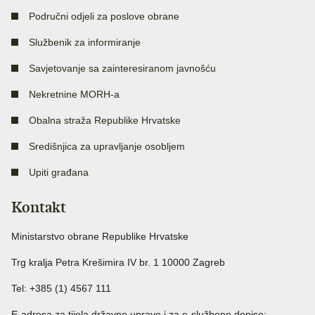
Područni odjeli za poslove obrane
Službenik za informiranje
Savjetovanje sa zainteresiranom javnošću
Nekretnine MORH-a
Obalna straža Republike Hrvatske
Središnjica za upravljanje osobljem
Upiti građana
Kontakt
Ministarstvo obrane Republike Hrvatske
Trg kralja Petra Krešimira IV br. 1 10000 Zagreb
Tel: +385 (1) 4567 111
E-adresa za tijela državne uprave i za e-službene dopise: