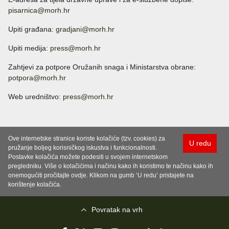
pisarnica@morh.hr
Upiti građana:
gradjani@morh.hr
Upiti medija:
press@morh.hr
Zahtjevi za potpore Oružanih snaga i Ministarstva obrane:
potpora@morh.hr
Web uredništvo:
press@morh.hr
Ove internetske stranice koriste kolačiće (tzv. cookies) za
U redu
pružanje boljeg korisničkog iskustva i funkcionalnosti.
Postavke kolačića možete podesiti u svojem internetskom
pregledniku. Više o kolačićima i načinu kako ih koristimo te načinu kako ih
onemogućiti pročitajte ovdje. Klikom na gumb ‘U redu’ pristajete na
korištenje kolačića.
Povratak na vrh