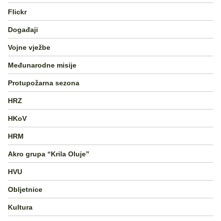
Flickr
Događaji
Vojne vježbe
Međunarodne misije
Protupožarna sezona
HRZ
HKoV
HRM
Akro grupa “Krila Oluje”
HVU
Obljetnice
Kultura