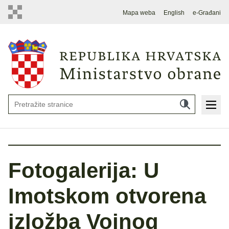
Mapa weba
English
e-Građani
Fotogalerija: U
Imotskom otvorena
izložba Vojnog