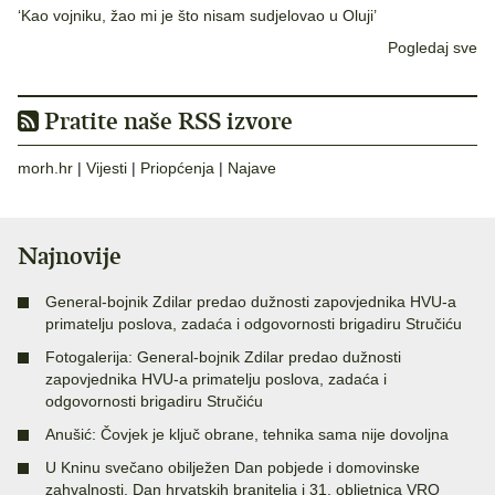
‘Kao vojniku, žao mi je što nisam sudjelovao u Oluji’
Pogledaj sve
Pratite naše RSS izvore
morh.hr
|
Vijesti
|
Priopćenja
|
Najave
Najnovije
General-bojnik Zdilar predao dužnosti zapovjednika HVU-a
primatelju poslova, zadaća i odgovornosti brigadiru Stručiću
Fotogalerija: General-bojnik Zdilar predao dužnosti
zapovjednika HVU-a primatelju poslova, zadaća i
odgovornosti brigadiru Stručiću
Anušić: Čovjek je ključ obrane, tehnika sama nije dovoljna
U Kninu svečano obilježen Dan pobjede i domovinske
zahvalnosti, Dan hrvatskih branitelja i 31. obljetnica VRO