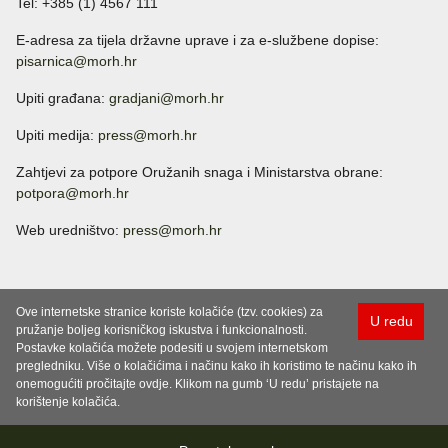
Tel: +385 (1) 4567 111
E-adresa za tijela državne uprave i za e-službene dopise:
pisarnica@morh.hr
Upiti građana:
gradjani@morh.hr
Upiti medija:
press@morh.hr
Zahtjevi za potpore Oružanih snaga i Ministarstva obrane:
potpora@morh.hr
Web uredništvo:
press@morh.hr
Ove internetske stranice koriste kolačiće (tzv. cookies) za
U redu
pružanje boljeg korisničkog iskustva i funkcionalnosti.
Postavke kolačića možete podesiti u svojem internetskom
pregledniku. Više o kolačićima i načinu kako ih koristimo te načinu kako ih
onemogućiti pročitajte ovdje. Klikom na gumb ‘U redu’ pristajete na
korištenje kolačića.