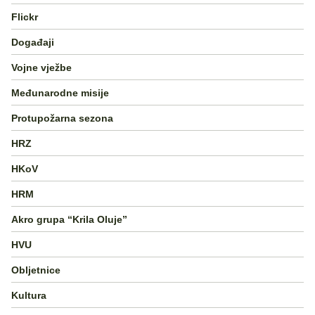
Flickr
Događaji
Vojne vježbe
Međunarodne misije
Protupožarna sezona
HRZ
HKoV
HRM
Akro grupa “Krila Oluje”
HVU
Obljetnice
Kultura