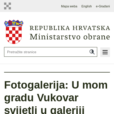
Mapa weba
English
e-Građani
Fotogalerija: U mom
gradu Vukovar
svijetli u galeriji