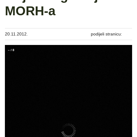
MORH-a
20.11.2012.
podijeli stranicu:
–
/
8