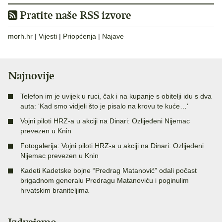
Pratite naše RSS izvore
morh.hr
|
Vijesti
|
Priopćenja
|
Najave
Najnovije
Telefon im je uvijek u ruci, čak i na kupanje s obitelji idu s dva
auta: ‘Kad smo vidjeli što je pisalo na krovu te kuće…‘
Vojni piloti HRZ-a u akciji na Dinari: Ozlijeđeni Nijemac
prevezen u Knin
Fotogalerija: Vojni piloti HRZ-a u akciji na Dinari: Ozlijeđeni
Nijemac prevezen u Knin
Kadeti Kadetske bojne “Predrag Matanović” odali počast
brigadnom generalu Predragu Matanoviću i poginulim
hrvatskim braniteljima