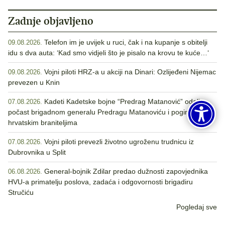
Zadnje objavljeno
Telefon im je uvijek u ruci, čak i na kupanje s obitelji
09.08.2026.
idu s dva auta: ‘Kad smo vidjeli što je pisalo na krovu te kuće…‘
Vojni piloti HRZ-a u akciji na Dinari: Ozlijeđeni Nijemac
09.08.2026.
prevezen u Knin
Kadeti Kadetske bojne “Predrag Matanović” odali
07.08.2026.
počast brigadnom generalu Predragu Matanoviću i poginulim
hrvatskim braniteljima
Vojni piloti prevezli životno ugroženu trudnicu iz
07.08.2026.
Dubrovnika u Split
General-bojnik Zdilar predao dužnosti zapovjednika
06.08.2026.
HVU-a primatelju poslova, zadaća i odgovornosti brigadiru
Stručiću
Pogledaj sve