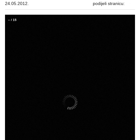
24.05.2012.
podijeli stranicu:
–
/
15