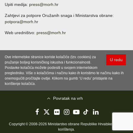
Upiti medija:
press@morh.hr
Zahtjevi za potpore Oružanih snaga i Ministarstva obrane:
potpora@morh.hr
Web uredništvo:
press@morh.hr
Ove internetske stranice koriste kolačiće (tzv. cookies) za
U redu
pružanje boljeg korisničkog iskustva i funkcionalnosti.
Postavke kolačića možete podesiti u svojem internetskom
pregledniku. Više o kolačićima i načinu kako ih koristimo te načinu kako ih
onemogućiti pročitajte ovdje. Klikom na gumb ‘U redu’ pristajete na
korištenje kolačića.
Povratak na vrh
Copyright © 2008-2026 Ministarstvo obrane Republike Hrvatske..
Uvjeti
korištenja
.