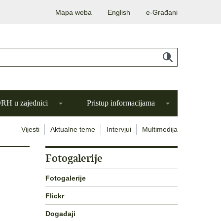
Mapa weba
English
e-Građani
H u zajednici
Pristup informacijama
Vijesti
Aktualne teme
Intervjui
Multimedija
Fotogalerije
Fotogalerije
Flickr
Događaji