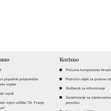
jamo
Korisno
H
Pričuvna komponenta Hrvats
ni pripadnik pobjedničke
Područni odjeli za poslove o
ske vojske
Službenik za informiranje
ski vojnik
Savjetovanje sa zainteresir
sko vojno učilište “Dr. Franjo
javnošću
an”