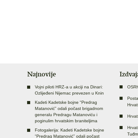
Najnovije
Izdva
Vojni piloti HRZ-a u akciji na Dinari:
OSR
Ozlijeđeni Nijemac prevezen u Knin
Posta
Kadeti Kadetske bojne “Predrag
Hrvat
Matanović” odali počast brigadnom
generalu Predragu Matanoviću i
Hrvat
poginulim hrvatskim braniteljima
Hrvat
Fotogalerija: Kadeti Kadetske bojne
Tuđm
“Predrag Matanović” odali počast