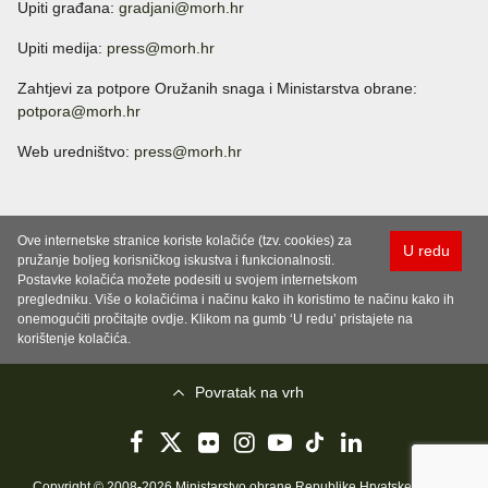
Upiti građana:
gradjani@morh.hr
Upiti medija:
press@morh.hr
Zahtjevi za potpore Oružanih snaga i Ministarstva obrane:
potpora@morh.hr
Web uredništvo:
press@morh.hr
Ove internetske stranice koriste kolačiće (tzv. cookies) za
U redu
pružanje boljeg korisničkog iskustva i funkcionalnosti.
Postavke kolačića možete podesiti u svojem internetskom
pregledniku. Više o kolačićima i načinu kako ih koristimo te načinu kako ih
onemogućiti pročitajte ovdje. Klikom na gumb ‘U redu’ pristajete na
korištenje kolačića.
Povratak na vrh
Copyright © 2008-2026 Ministarstvo obrane Republike Hrvatske..
Uvjeti