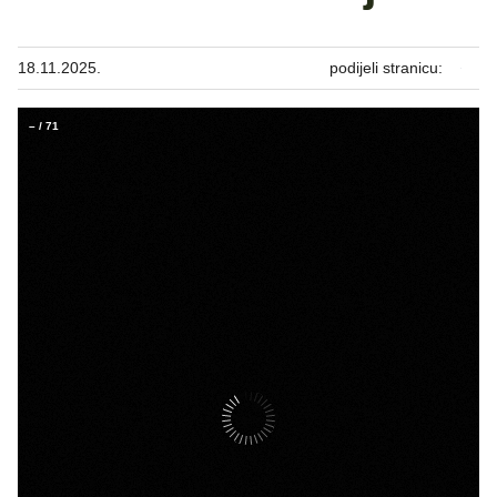
18.11.2025.
podijeli stranicu:
–
/
71