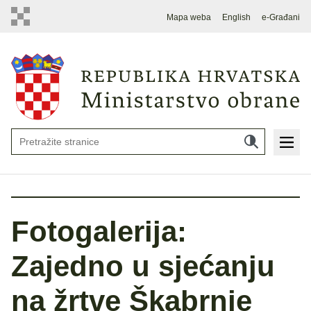
Mapa weba
English
e-Građani
Fotogalerija:
Zajedno u sjećanju
na žrtve Škabrnje