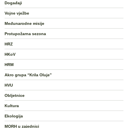
Događaji
Vojne vježbe
Međunarodne misije
Protupožarna sezona
HRZ
HKoV
HRM
Akro grupa “Krila Oluje”
HVU
Obljetnice
Kultura
Ekologija
MORH u zajednici