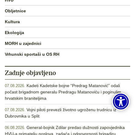
Obljetnice
Kultura
Ekologija
MORH u zajednici
Vrhunski sportaši u OS RH
Zadnje objavljeno
Kadeti Kadetske bojne “Predrag Matanović” odali
07.08.2026.
počast brigadnom generalu Predragu Matanoviću i poginulim
hrvatskim braniteljima
Vojni piloti prevezli životno ugroženu trudnicu iz
07.08.2026.
Dubrovnika u Split
General-bojnik Zdilar predao dužnosti zapovjednika
06.08.2026.
HVU-a primatelju poslova, zadaća i odgovornosti brigadiru