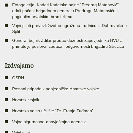
Fotogalerija: Kadeti Kadetske bojne “Predrag Matanović”
odali počast brigadnom generalu Predragu Matanoviću i
poginulim hrvatskim braniteljima
Vojni piloti prevezli životno ugroženu trudnicu iz Dubrovnika u
Split
General-bojnik Zdilar predao dužnosti zapovjednika HVU-a
primatelju poslova, zadaća i odgovornosti brigadiru Stručiću
Izdvajamo
OSRH
Postani pripadnik pobjedničke Hrvatske vojske
Hrvatski vojnik
Hrvatsko vojno učilište “Dr. Franjo Tuđman”
Vojna sigurnosno-obavještajna agencija
Vojni pilot