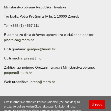
Ministarstvo obrane Republike Hrvatske
Trg kralja Petra Krešimira IV br. 1 10000 Zagreb
Tel: +385 (1) 4567 111
E-adresa za tijela državne uprave i za e-službene dopise:
pisarnica@morh.hr
Upiti građana:
gradjani@morh.hr
Upiti medija:
press@morh.hr
Zahtjevi za potpore Oružanih snaga i Ministarstva obrane:
potpora@morh.hr
Web uredništvo:
press@morh.hr
Ove internetske stranice koriste kolačiće (tzv. cookies) za
U redu
pružanje boljeg korisničkog iskustva i funkcionalnosti.