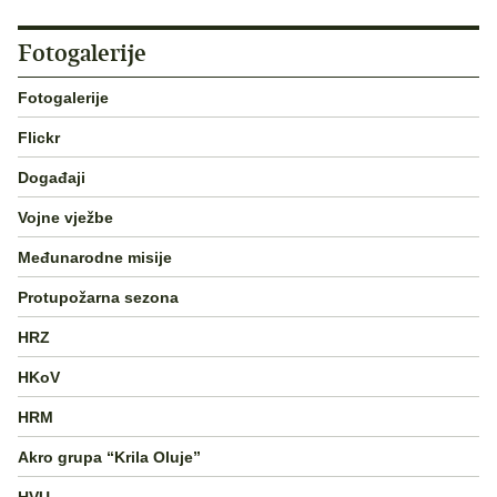
Fotogalerije
Fotogalerije
Flickr
Događaji
Vojne vježbe
Međunarodne misije
Protupožarna sezona
HRZ
HKoV
HRM
Akro grupa “Krila Oluje”
HVU