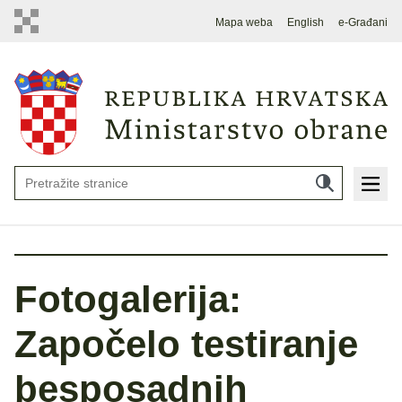
Mapa weba
English
e-Građani
Fotogalerija:
Započelo testiranje
besposadnih