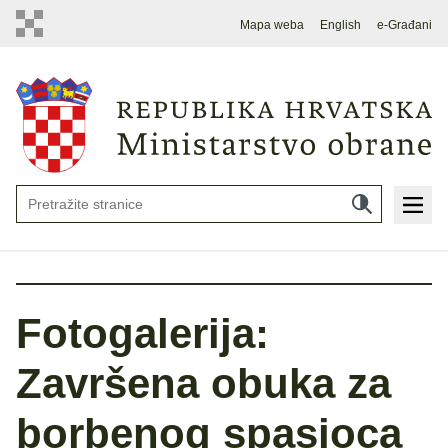
Mapa weba
English
e-Građani
Fotogalerija:
Završena obuka za
borbenog spasioca