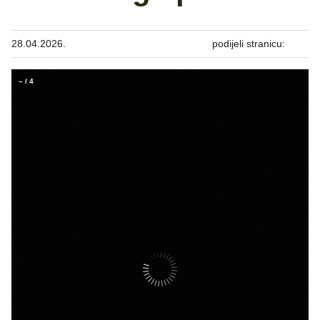
28.04.2026.
podijeli stranicu:
–
/
4