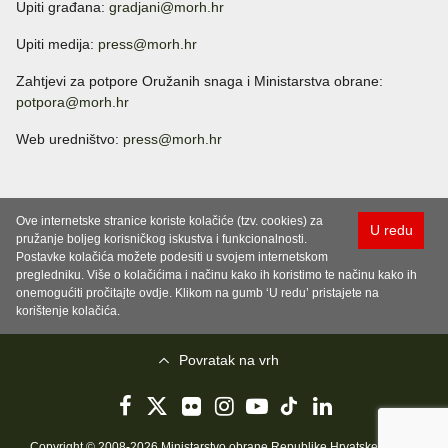
Upiti građana:
gradjani@morh.hr
Upiti medija:
press@morh.hr
Zahtjevi za potpore Oružanih snaga i Ministarstva obrane:
potpora@morh.hr
Web uredništvo:
press@morh.hr
Ove internetske stranice koriste kolačiće (tzv. cookies) za
U redu
pružanje boljeg korisničkog iskustva i funkcionalnosti.
Postavke kolačića možete podesiti u svojem internetskom
pregledniku. Više o kolačićima i načinu kako ih koristimo te načinu kako ih
onemogućiti pročitajte ovdje. Klikom na gumb ‘U redu’ pristajete na
korištenje kolačića.
Povratak na vrh
Copyright © 2008-2026 Ministarstvo obrane Republike Hrvatske..
Uvjeti