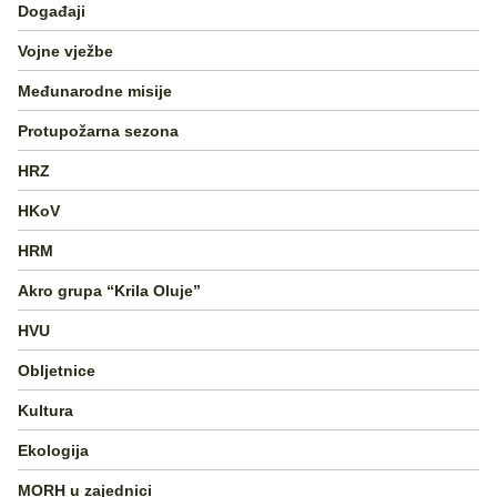
Događaji
Vojne vježbe
Međunarodne misije
Protupožarna sezona
HRZ
HKoV
HRM
Akro grupa “Krila Oluje”
HVU
Obljetnice
Kultura
Ekologija
MORH u zajednici