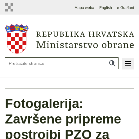
Mapa weba
English
e-Građani
Fotogalerija:
Završene pripreme
postrojbi PZO za