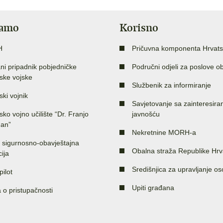
jamo
Korisno
H
Pričuvna komponenta Hrvats
ni pripadnik pobjedničke
Područni odjeli za poslove o
ske vojske
Službenik za informiranje
ski vojnik
Savjetovanje sa zainteresir
sko vojno učilište “Dr. Franjo
javnošću
an”
Nekretnine MORH-a
 sigurnosno-obavještajna
Obalna straža Republike Hrv
ija
Središnjica za upravljanje o
pilot
Upiti građana
a o pristupačnosti