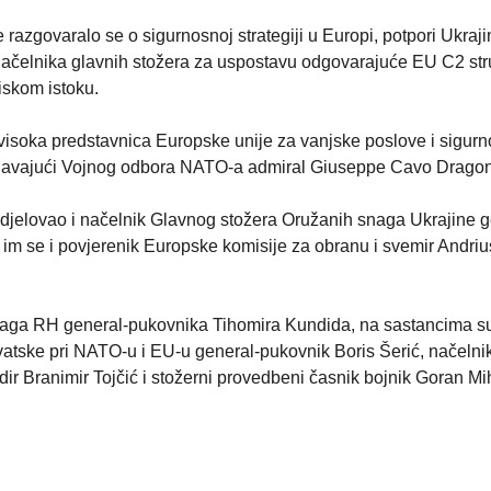
zgovaralo se o sigurnosnoj strategiji u Europi, potpori Ukrajin
ačelnika glavnih stožera za uspostavu odgovarajuće EU C2 str
liskom istoku.
visoka predstavnica Europske unije za vanjske poslove i sigur
dsjedavajući Vojnog odbora NATO-a admiral Giuseppe Cavo Drago
djelovao i načelnik Glavnog stožera Oružanih snaga Ukrajine g
e im se i povjerenik Europske komisije za obranu i svemir Andriu
naga RH general-pukovnika Tihomira Kundida, na sastancima s
rvatske pri NATO-u i EU-u general-pukovnik Boris Šerić, načeln
r Branimir Tojčić i stožerni provedbeni časnik bojnik Goran Mi