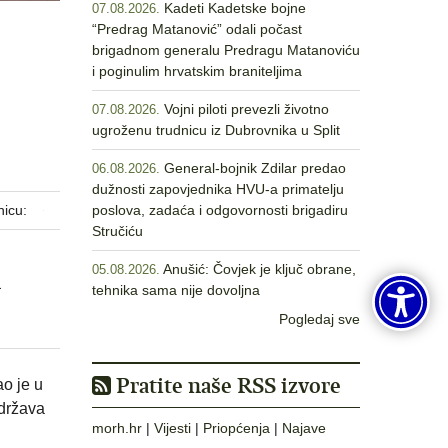
Kadeti Kadetske bojne
07.08.2026.
“Predrag Matanović” odali počast
brigadnom generalu Predragu Matanoviću
i poginulim hrvatskim braniteljima
Vojni piloti prevezli životno
07.08.2026.
ugroženu trudnicu iz Dubrovnika u Split
General-bojnik Zdilar predao
06.08.2026.
dužnosti zapovjednika HVU-a primatelju
nicu:
poslova, zadaća i odgovornosti brigadiru
Stručiću
Anušić: Čovjek je ključ obrane,
05.08.2026.
a
tehnika sama nije dovoljna
Pogledaj sve
Pratite naše RSS izvore
o je u
 država
morh.hr
|
Vijesti
|
Priopćenja
|
Najave