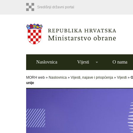
Središnji državni portal
Naslovnica
Vijesti
O nama
MORH web »
Naslovnica
»
Vijesti, najave i priopćenja
»
Vijesti
»
G
unije