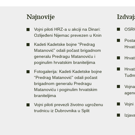
Najnovije
Izdva
Vojni piloti HRZ-a u akciji na Dinari:
OSR
Ozlijeđeni Nijemac prevezen u Knin
Posta
Kadeti Kadetske bojne “Predrag
Hrvat
Matanović” odali počast brigadnom
generalu Predragu Matanoviću i
Hrvat
poginulim hrvatskim braniteljima
Hrvat
Fotogalerija: Kadeti Kadetske bojne
Tuđm
“Predrag Matanović” odali počast
brigadnom generalu Predragu
Vojna
Matanoviću i poginulim hrvatskim
agenc
braniteljima
Vojni 
Vojni piloti prevezli životno ugroženu
trudnicu iz Dubrovnika u Split
Izjav