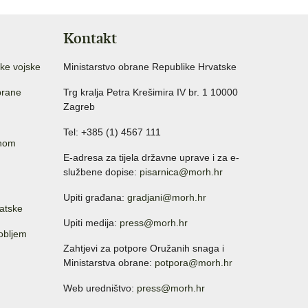
Kontakt
ke vojske
Ministarstvo obrane Republike Hrvatske
brane
Trg kralja Petra Krešimira IV br. 1 10000
Zagreb
Tel: +385 (1) 4567 111
anom
E-adresa za tijela državne uprave i za e-
službene dopise:
pisarnica@morh.hr
Upiti građana:
gradjani@morh.hr
atske
Upiti medija:
press@morh.hr
sobljem
Zahtjevi za potpore Oružanih snaga i
Ministarstva obrane:
potpora@morh.hr
Web uredništvo:
press@morh.hr