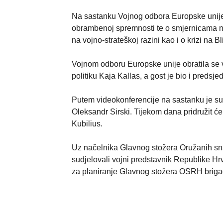
Na sastanku Vojnog odbora Europske unije ra
obrambenoj spremnosti te o smjernicama n
na vojno-strateškoj razini kao i o krizi na B
Vojnom odboru Europske unije obratila se 
politiku Kaja Kallas, a gost je bio i pre
Putem videokonferencije na sastanku je su
Oleksandr Sirski. Tijekom dana pridružit ć
Kubilius.
Uz načelnika Glavnog stožera Oružanih s
sudjelovali vojni predstavnik Republike H
za planiranje Glavnog stožera OSRH brigadi