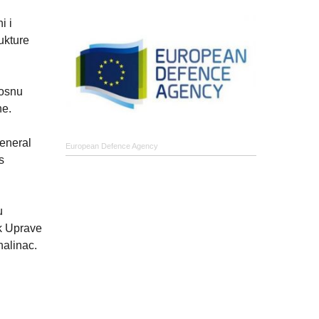
i i
ukture
nosnu
ne.
eneral
European Defence Agency
s
u
ik Uprave
halinac.