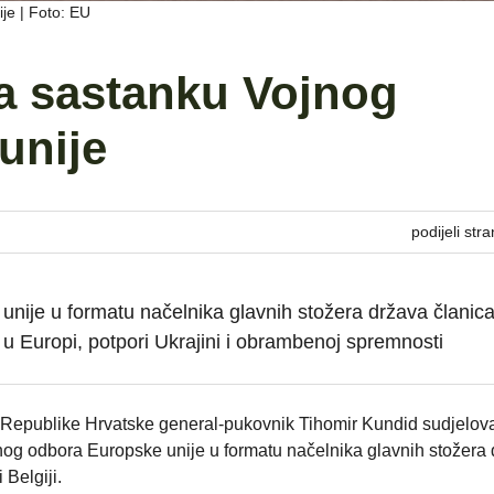
je | Foto: EU
a sastanku Vojnog
unije
podijeli stra
nije u formatu načelnika glavnih stožera država članic
i u Europi, potpori Ukrajini i obrambenoj spremnosti
Republike Hrvatske general-pukovnik Tihomir Kundid sudjelova
jnog odbora Europske unije u formatu načelnika glavnih stožera
 Belgiji.