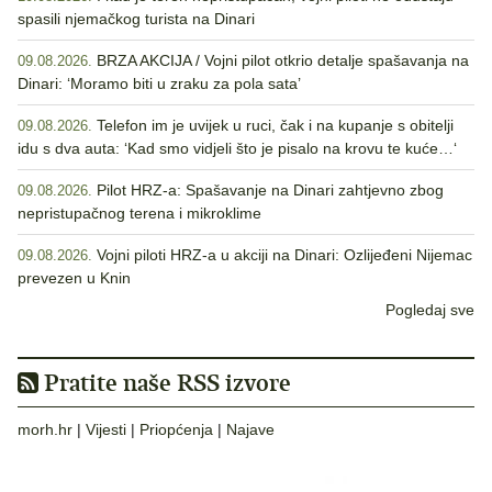
spasili njemačkog turista na Dinari
BRZA AKCIJA / Vojni pilot otkrio detalje spašavanja na
09.08.2026.
Dinari: ‘Moramo biti u zraku za pola sata’
Telefon im je uvijek u ruci, čak i na kupanje s obitelji
09.08.2026.
idu s dva auta: ‘Kad smo vidjeli što je pisalo na krovu te kuće…‘
Pilot HRZ-a: Spašavanje na Dinari zahtjevno zbog
09.08.2026.
nepristupačnog terena i mikroklime
Vojni piloti HRZ-a u akciji na Dinari: Ozlijeđeni Nijemac
09.08.2026.
prevezen u Knin
Pogledaj sve
Pratite naše RSS izvore
morh.hr
|
Vijesti
|
Priopćenja
|
Najave