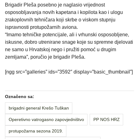
Brigadir Pleša posebno je naglasio vrijednost
osposobljavanja novih kapetana i kopilota kao i ulogu
zrakoplovnih tehničara koji skrbe o viskom stupnju
ispravnosti protupožarnih aviona.
“Imamo tehničke potencijale, ali i vrhunski osposobljene,
iskusne, dobro utrenirane snage koje su spremne djelovati
ne samo u Hrvatskoj nego i pružiti pomoć u drugim
zemljama”, poručio je brigadir Pleša.
[ngg src=”galleries” ids=”3592″ display=”basic_thumbnail”]
Označeno sa:
brigadni general Krešo Tuškan
Operetivno vatrogasno zapovjedništvo
PP NOS HRZ
protupožarna sezona 2019.