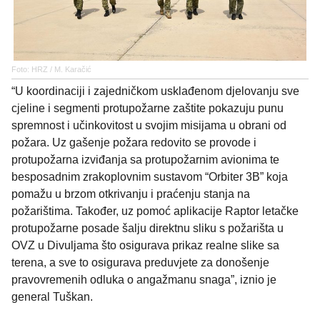
Foto: HRZ / M. Karačić
“U koordinaciji i zajedničkom usklađenom djelovanju sve
cjeline i segmenti protupožarne zaštite pokazuju punu
spremnost i učinkovitost u svojim misijama u obrani od
požara. Uz gašenje požara redovito se provode i
protupožarna izviđanja sa protupožarnim avionima te
besposadnim zrakoplovnim sustavom “Orbiter 3B” koja
pomažu u brzom otkrivanju i praćenju stanja na
požarištima. Također, uz pomoć aplikacije Raptor letačke
protupožarne posade šalju direktnu sliku s požarišta u
OVZ u Divuljama što osigurava prikaz realne slike sa
terena, a sve to osigurava preduvjete za donošenje
pravovremenih odluka o angažmanu snaga”, iznio je
general Tuškan.