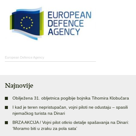
European Defence Agency
Najnovije
Obilježena 31. obljetnica pogibije bojnika Tihomira Klobučara
I kad je teren nepristupačan, vojni piloti ne odustaju – spasili
njemačkog turista na Dinari
BRZA AKCIJA / Vojni pilot otkrio detalje spašavanja na Dinari:
‘Moramo biti u zraku za pola sata’