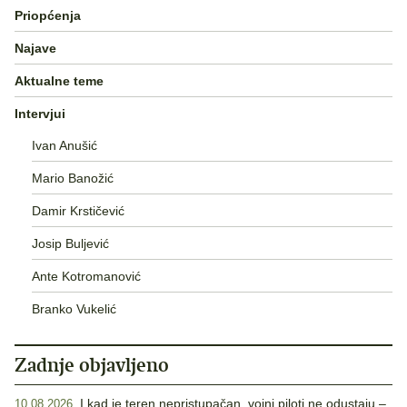
Priopćenja
Najave
Aktualne teme
Intervjui
Ivan Anušić
Mario Banožić
Damir Krstičević
Josip Buljević
Ante Kotromanović
Branko Vukelić
Zadnje objavljeno
I kad je teren nepristupačan, vojni piloti ne odustaju –
10.08.2026.