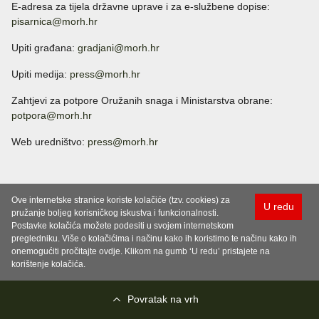
E-adresa za tijela državne uprave i za e-službene dopise:
pisarnica@morh.hr
Upiti građana:
gradjani@morh.hr
Upiti medija:
press@morh.hr
Zahtjevi za potpore Oružanih snaga i Ministarstva obrane:
potpora@morh.hr
Web uredništvo:
press@morh.hr
Ove internetske stranice koriste kolačiće (tzv. cookies) za
U redu
pružanje boljeg korisničkog iskustva i funkcionalnosti.
Postavke kolačića možete podesiti u svojem internetskom
pregledniku. Više o kolačićima i načinu kako ih koristimo te načinu kako ih
onemogućiti pročitajte ovdje. Klikom na gumb ‘U redu’ pristajete na
korištenje kolačića.
Povratak na vrh