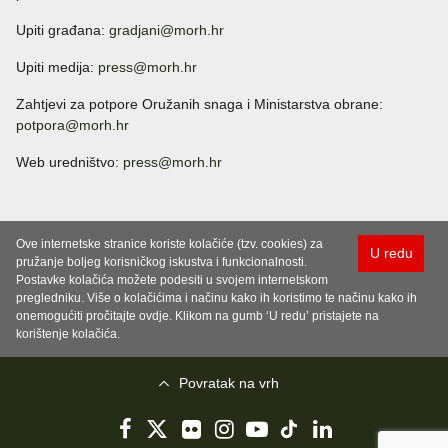
Upiti građana:
gradjani@morh.hr
Upiti medija:
press@morh.hr
Zahtjevi za potpore Oružanih snaga i Ministarstva obrane:
potpora@morh.hr
Web uredništvo:
press@morh.hr
Ove internetske stranice koriste kolačiće (tzv. cookies) za
U redu
pružanje boljeg korisničkog iskustva i funkcionalnosti.
Postavke kolačića možete podesiti u svojem internetskom
pregledniku. Više o kolačićima i načinu kako ih koristimo te načinu kako ih
onemogućiti pročitajte ovdje. Klikom na gumb ‘U redu’ pristajete na
korištenje kolačića.
Povratak na vrh