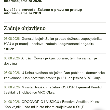
informacijama za 2020.
Izvješće o provedbi Zakona o pravu na pristup
informacijama za 2019.
Zadnje objavljeno
General-bojnik Zdilar predao dužnosti zapovjednika
06.08.2026.
HVU-a primatelju poslova, zadaća i odgovornosti brigadiru
Stručiću
Anušić: Čovjek je ključ obrane, tehnika sama nije
05.08.2026.
dovoljna
U Kninu svečano obilježen Dan pobjede i domovinske
05.08.2026.
zahvalnosti, Dan hrvatskih branitelja i 31. obljetnica VRO Oluja
Ministar Anušić i načelnik GS OSRH general Kundid
05.08.2026.
čestitali 31. obljetnicu VRO Oluja
ODGOVORIO I VUČIĆU / Emotivni Anušić u Kninu:
04.08.2026.
‘Kao vojniku, žao mi je što nisam sudjelovao u Oluji’