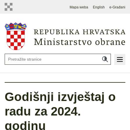
Mapa weba
English
e-Građani
Godišnji izvještaj o
radu za 2024.
godinu