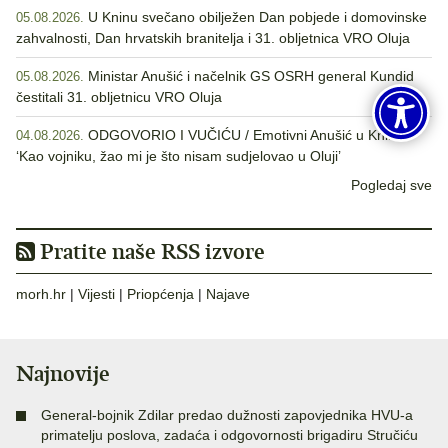
U Kninu svečano obilježen Dan pobjede i domovinske
05.08.2026.
zahvalnosti, Dan hrvatskih branitelja i 31. obljetnica VRO Oluja
Ministar Anušić i načelnik GS OSRH general Kundid
05.08.2026.
čestitali 31. obljetnicu VRO Oluja
ODGOVORIO I VUČIĆU / Emotivni Anušić u Kninu:
04.08.2026.
‘Kao vojniku, žao mi je što nisam sudjelovao u Oluji’
Pogledaj sve
Pratite naše RSS izvore
morh.hr
|
Vijesti
|
Priopćenja
|
Najave
Najnovije
General-bojnik Zdilar predao dužnosti zapovjednika HVU-a
primatelju poslova, zadaća i odgovornosti brigadiru Stručiću