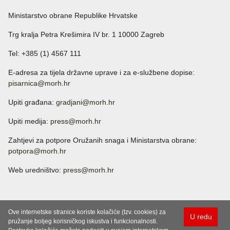
Ministarstvo obrane Republike Hrvatske
Trg kralja Petra Krešimira IV br. 1 10000 Zagreb
Tel: +385 (1) 4567 111
E-adresa za tijela državne uprave i za e-službene dopise:
pisarnica@morh.hr
Upiti građana:
gradjani@morh.hr
Upiti medija:
press@morh.hr
Zahtjevi za potpore Oružanih snaga i Ministarstva obrane:
potpora@morh.hr
Web uredništvo:
press@morh.hr
Ove internetske stranice koriste kolačiće (tzv. cookies) za
U redu
pružanje boljeg korisničkog iskustva i funkcionalnosti.