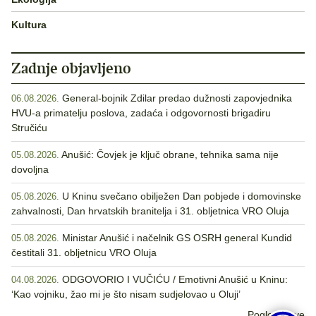
Kultura
Zadnje objavljeno
General-bojnik Zdilar predao dužnosti zapovjednika
06.08.2026.
HVU-a primatelju poslova, zadaća i odgovornosti brigadiru
Stručiću
Anušić: Čovjek je ključ obrane, tehnika sama nije
05.08.2026.
dovoljna
U Kninu svečano obilježen Dan pobjede i domovinske
05.08.2026.
zahvalnosti, Dan hrvatskih branitelja i 31. obljetnica VRO Oluja
Ministar Anušić i načelnik GS OSRH general Kundid
05.08.2026.
čestitali 31. obljetnicu VRO Oluja
ODGOVORIO I VUČIĆU / Emotivni Anušić u Kninu:
04.08.2026.
‘Kao vojniku, žao mi je što nisam sudjelovao u Oluji’
Pogledaj sve