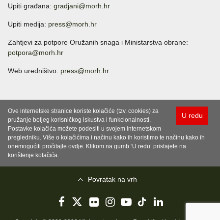
Upiti građana:
gradjani@morh.hr
Upiti medija:
press@morh.hr
Zahtjevi za potpore Oružanih snaga i Ministarstva obrane:
potpora@morh.hr
Web uredništvo:
press@morh.hr
Ove internetske stranice koriste kolačiće (tzv. cookies) za
U redu
pružanje boljeg korisničkog iskustva i funkcionalnosti.
Postavke kolačića možete podesiti u svojem internetskom
pregledniku. Više o kolačićima i načinu kako ih koristimo te načinu kako ih
onemogućiti pročitajte ovdje. Klikom na gumb ‘U redu’ pristajete na
korištenje kolačića.
Povratak na vrh