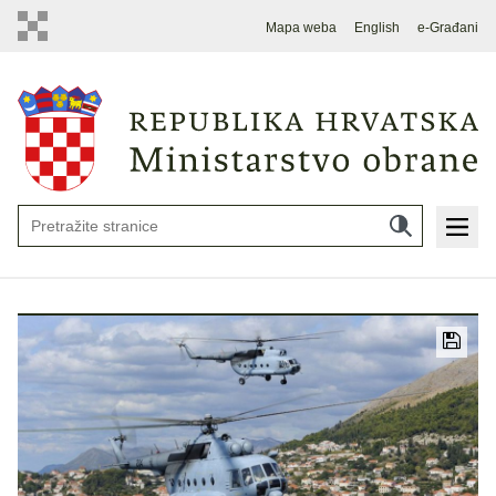
Mapa weba
English
e-Građani