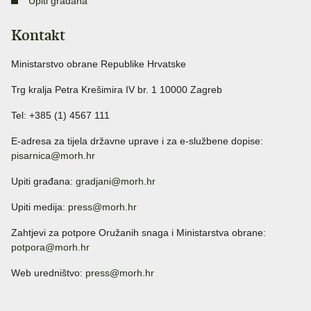
Upiti građana
Kontakt
Ministarstvo obrane Republike Hrvatske
Trg kralja Petra Krešimira IV br. 1 10000 Zagreb
Tel: +385 (1) 4567 111
E-adresa za tijela državne uprave i za e-službene dopise:
pisarnica@morh.hr
Upiti građana:
gradjani@morh.hr
Upiti medija:
press@morh.hr
Zahtjevi za potpore Oružanih snaga i Ministarstva obrane:
potpora@morh.hr
Web uredništvo:
press@morh.hr