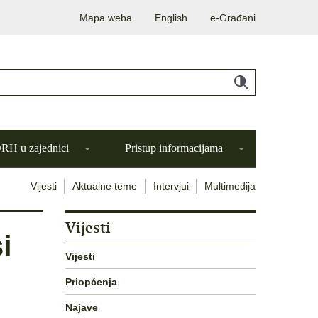
Mapa weba
English
e-Građani
H u zajednici
Pristup informacijama
Vijesti
Aktualne teme
Intervjui
Multimedija
Vijesti
i
Vijesti
Priopćenja
Najave