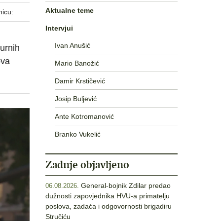
Aktualne teme
nicu:
Intervjui
Ivan Anušić
žurnih
ova
Mario Banožić
Damir Krstičević
Josip Buljević
Ante Kotromanović
Branko Vukelić
Zadnje objavljeno
General-bojnik Zdilar predao
06.08.2026.
dužnosti zapovjednika HVU-a primatelju
poslova, zadaća i odgovornosti brigadiru
Stručiću