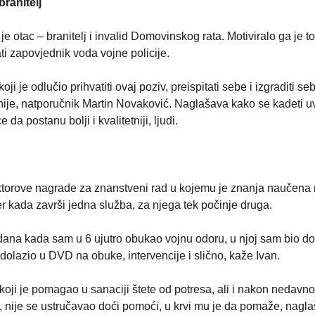
ranitelj
 otac – branitelj i invalid Domovinskog rata. Motiviralo ga je to
ti zapovjednik voda vojne policije.
ji je odlučio prihvatiti ovaj poziv, preispitati sebe i izgraditi se
ije, natporučnik Martin Novaković. Naglašava kako se kadeti u
 da postanu bolji i kvalitetniji, ljudi.
rektorove nagrade za znanstveni rad u kojemu je znanja naučena
r kada završi jedna služba, za njega tek počinje druga.
 dana kada sam u 6 ujutro obukao vojnu odoru, u njoj sam bio do
lazio u DVD na obuke, intervencije i slično, kaže Ivan.
koji je pomagao u sanaciji štete od potresa, ali i nakon nedavn
, nije se ustručavao doći pomoći, u krvi mu je da pomaže, nagl