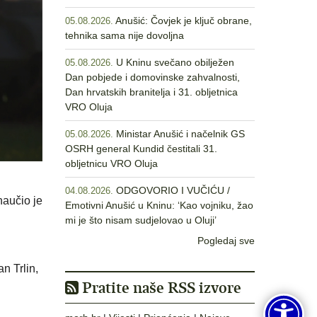
Anušić: Čovjek je ključ obrane,
05.08.2026.
tehnika sama nije dovoljna
U Kninu svečano obilježen
05.08.2026.
Dan pobjede i domovinske zahvalnosti,
Dan hrvatskih branitelja i 31. obljetnica
VRO Oluja
Ministar Anušić i načelnik GS
05.08.2026.
OSRH general Kundid čestitali 31.
obljetnicu VRO Oluja
ODGOVORIO I VUČIĆU /
04.08.2026.
naučio je
Emotivni Anušić u Kninu: ‘Kao vojniku, žao
mi je što nisam sudjelovao u Oluji’
Pogledaj sve
n Trlin,
Pratite naše RSS izvore