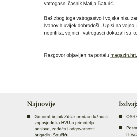
vatrogasni časnik Matija Baturić.
Baš zbog toga vatrogastvo i vojska nisu zan
Ivanovih uvijek dobrodošli. Upisi na vojno 
neprilika, vojnici i vatrogasci dokazali su 
Razgovor objavljen na portalu
magazin.hrt.
Najnovije
Izdva
General-bojnik Zdilar predao dužnosti
OSR
zapovjednika HVU-a primatelju
Posta
poslova, zadaća i odgovornosti
Hrvat
brigadiru Stručiću