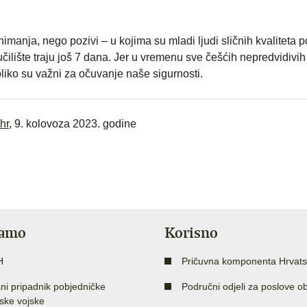
imanja, nego pozivi – u kojima su mladi ljudi sličnih kvaliteta 
učilište traju još 7 dana. Jer u vremenu sve češćih nepredvidivih
koliko su važni za očuvanje naše sigurnosti.
hr
, 9. kolovoza 2023. godine
jamo
Korisno
H
Pričuvna komponenta Hrvats
ni pripadnik pobjedničke
Područni odjeli za poslove o
ske vojske