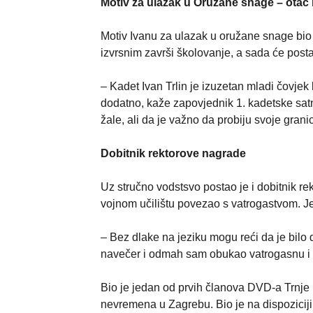
Motiv za ulazak u Oružane snage – otac b
Motiv Ivanu za ulazak u oružane snage bio je
izvrsnim završi školovanje, a sada će posta
– Kadet Ivan Trlin je izuzetan mladi čovjek ko
dodatno, kaže zapovjednik 1. kadetske satn
žale, ali da je važno da probiju svoje granice
Dobitnik rektorove nagrade
Uz stručno vodstsvo postao je i dobitnik 
vojnom učilištu povezao s vatrogastvom. Je
– Bez dlake na jeziku mogu reći da je bilo
navečer i odmah sam obukao vatrogasnu i do
Bio je jedan od prvih članova DVD-a Trnje 
nevremena u Zagrebu. Bio je na dispoziciji