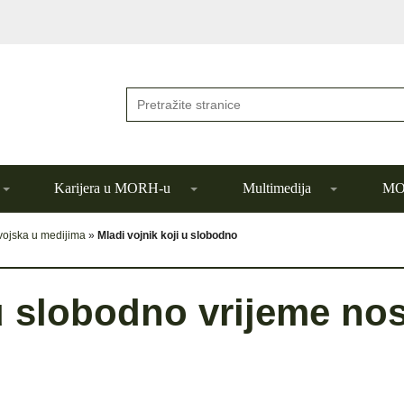
Karijera u MORH-u
Multimedija
MOR
vojska u medijima
»
Mladi vojnik koji u slobodno
 u slobodno vrijeme nos