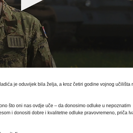
ića je oduvijek bila želja, a kroz četiri godine vojnog učilišta 
je ono što oni nas ovdje uče – da donosimo odluke u nepoznatim
som i donositi dobre i kvalitetne odluke pravovremeno, priča Iva