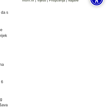
morh.hr
|
Vijesti
|
Priopćenja
|
Najave
 da s
be
vijek
 na
 6
og
ašava