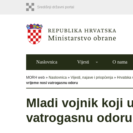
Središnji državni portal
Naslovnica
Vijesti
O nama
MORH web »
Naslovnica
»
Vijesti, najave i priopćenja
»
Hrvatska 
vrijeme nosi vatrogasnu odoru
Mladi vojnik koji
vatrogasnu odoru