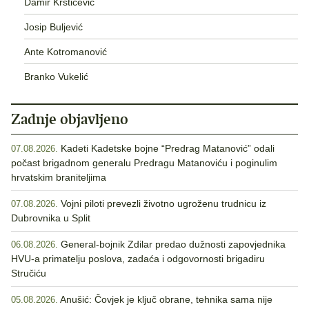
Damir Krstičević
Josip Buljević
Ante Kotromanović
Branko Vukelić
Zadnje objavljeno
Kadeti Kadetske bojne “Predrag Matanović” odali
07.08.2026.
počast brigadnom generalu Predragu Matanoviću i poginulim
hrvatskim braniteljima
Vojni piloti prevezli životno ugroženu trudnicu iz
07.08.2026.
Dubrovnika u Split
General-bojnik Zdilar predao dužnosti zapovjednika
06.08.2026.
HVU-a primatelju poslova, zadaća i odgovornosti brigadiru
Stručiću
Anušić: Čovjek je ključ obrane, tehnika sama nije
05.08.2026.