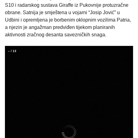
S10 i radarskog sustava Giraffe iz Pukovnije protuzračne
obrane. Satnija je smještena u vojarni “Josip Jović” u
Udbini i opremljena je borbenim oklopnim vozilima Patria,
a njezin je angažman predviđen tijekom planiranih
aktivnosti zračnog desanta savezničkih snaga.
–
/
13