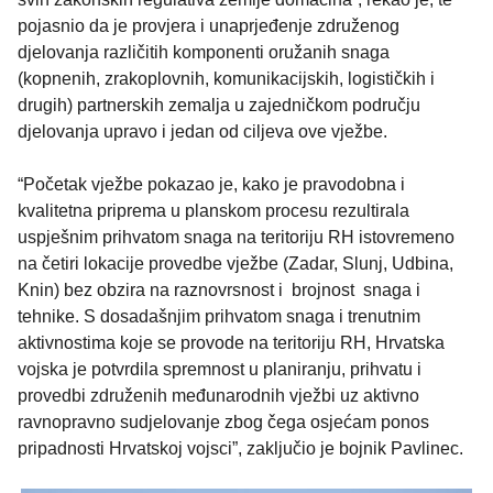
pojasnio da je provjera i unaprjeđenje združenog
djelovanja različitih komponenti oružanih snaga
(kopnenih, zrakoplovnih, komunikacijskih, logističkih i
drugih) partnerskih zemalja u zajedničkom području
djelovanja upravo i jedan od ciljeva ove vježbe.
“Početak vježbe pokazao je, kako je pravodobna i
kvalitetna priprema u planskom procesu rezultirala
uspješnim prihvatom snaga na teritoriju RH istovremeno
na četiri lokacije provedbe vježbe (Zadar, Slunj, Udbina,
Knin) bez obzira na raznovrsnost i brojnost snaga i
tehnike. S dosadašnjim prihvatom snaga i trenutnim
aktivnostima koje se provode na teritoriju RH, Hrvatska
vojska je potvrdila spremnost u planiranju, prihvatu i
provedbi združenih međunarodnih vježbi uz aktivno
ravnopravno sudjelovanje zbog čega osjećam ponos
pripadnosti Hrvatskoj vojsci”, zaključio je bojnik Pavlinec.