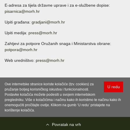
E-adresa za tijela državne uprave i za e-službene dopise:
pisarnica@morh.hr
Upiti građana:
gradjani@morh.hr
Upiti medija:
press@morh.hr
Zahtjevi za potpore Oružanih snaga i Ministarstva obrane:
potpora@morh.hr
Web uredništvo:
press@morh.hr
Ove internetske stranice koriste kolačiće (tzv. cookies) za
U redu
pružanje boljeg korisničkog iskustva i funkcionalnosti.
Postavke kolačića možete podesiti u svojem internetskom
pregledniku. Više o kolačićima i načinu kako ih koristimo te načinu kako ih
onemogućiti pročitajte ovdje. Klikom na gumb ‘U redu’ pristajete na
korištenje kolačića.
Povratak na vrh