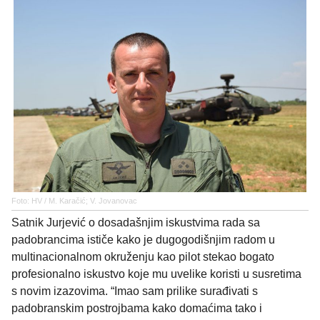
Foto: HV / M. Karačić; V. Jovanovac
Satnik Jurjević o dosadašnjim iskustvima rada sa
padobrancima ističe kako je dugogodišnjim radom u
multinacionalnom okruženju kao pilot stekao bogato
profesionalno iskustvo koje mu uvelike koristi u susretima
s novim izazovima. “Imao sam prilike surađivati s
padobranskim postrojbama kako domaćima tako i