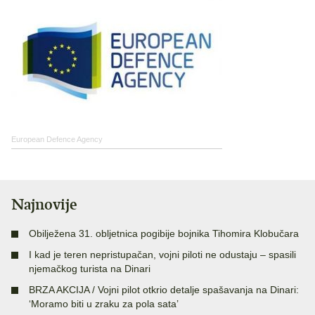
European Defence Agency
Najnovije
Obilježena 31. obljetnica pogibije bojnika Tihomira Klobučara
I kad je teren nepristupačan, vojni piloti ne odustaju – spasili
njemačkog turista na Dinari
BRZA AKCIJA / Vojni pilot otkrio detalje spašavanja na Dinari:
‘Moramo biti u zraku za pola sata’