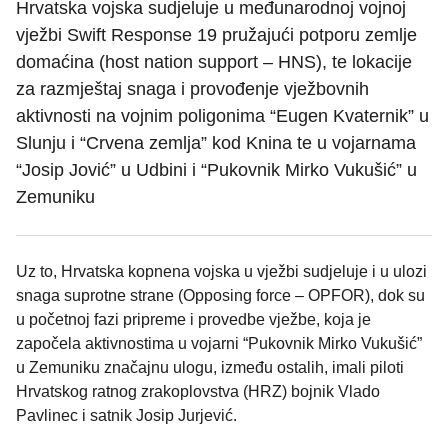
Hrvatska vojska sudjeluje u međunarodnoj vojnoj
vježbi Swift Response 19 pružajući potporu zemlje
domaćina (host nation support – HNS), te lokacije
za razmještaj snaga i provođenje vježbovnih
aktivnosti na vojnim poligonima “Eugen Kvaternik” u
Slunju i “Crvena zemlja” kod Knina te u vojarnama
“Josip Jović” u Udbini i “Pukovnik Mirko Vukušić” u
Zemuniku
Uz to, Hrvatska kopnena vojska u vježbi sudjeluje i u ulozi
snaga suprotne strane (Opposing force – OPFOR), dok su
u početnoj fazi pripreme i provedbe vježbe, koja je
započela aktivnostima u vojarni “Pukovnik Mirko Vukušić”
u Zemuniku značajnu ulogu, između ostalih, imali piloti
Hrvatskog ratnog zrakoplovstva (HRZ) bojnik Vlado
Pavlinec i satnik Josip Jurjević.