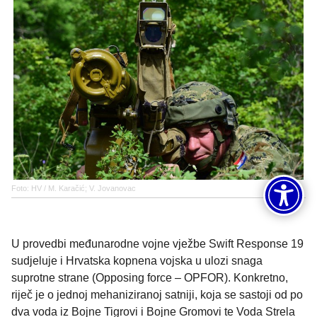
Foto: HV / M. Karačić; V. Jovanovac
U provedbi međunarodne vojne vježbe Swift Response 19
sudjeluje i Hrvatska kopnena vojska u ulozi snaga
suprotne strane (Opposing force – OPFOR). Konkretno,
riječ je o jednoj mehaniziranoj satniji, koja se sastoji od po
dva voda iz Bojne Tigrovi i Bojne Gromovi te Voda Strela