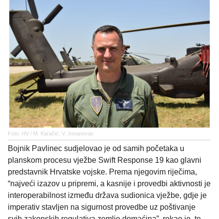
Foto: HV / M. Karačić; V. Jovanovac
Bojnik Pavlinec sudjelovao je od samih početaka u
planskom procesu vježbe Swift Response 19 kao glavni
predstavnik Hrvatske vojske. Prema njegovim riječima,
“najveći izazov u pripremi, a kasnije i provedbi aktivnosti je
interoperabilnost između država sudionica vježbe, gdje je
imperativ stavljen na sigurnost provedbe uz poštivanje
svih zakonskih regulativa zemlje domaćina”, rekao je, te