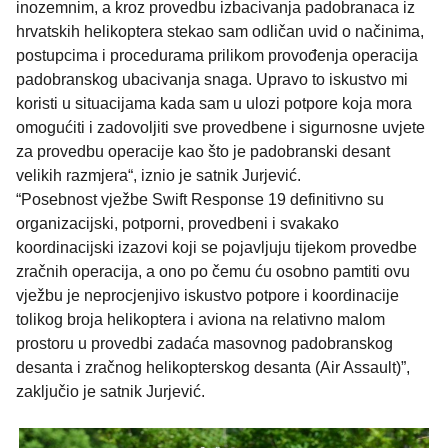
inozemnim, a kroz provedbu izbacivanja padobranaca iz
hrvatskih helikoptera stekao sam odličan uvid o načinima,
postupcima i procedurama prilikom provođenja operacija
padobranskog ubacivanja snaga. Upravo to iskustvo mi
koristi u situacijama kada sam u ulozi potpore koja mora
omogućiti i zadovoljiti sve provedbene i sigurnosne uvjete
za provedbu operacije kao što je padobranski desant
velikih razmjera“, iznio je satnik Jurjević.
“Posebnost vježbe Swift Response 19 definitivno su
organizacijski, potporni, provedbeni i svakako
koordinacijski izazovi koji se pojavljuju tijekom provedbe
zračnih operacija, a ono po čemu ću osobno pamtiti ovu
vježbu je neprocjenjivo iskustvo potpore i koordinacije
tolikog broja helikoptera i aviona na relativno malom
prostoru u provedbi zadaća masovnog padobranskog
desanta i zračnog helikopterskog desanta (Air Assault)”,
zaključio je satnik Jurjević.