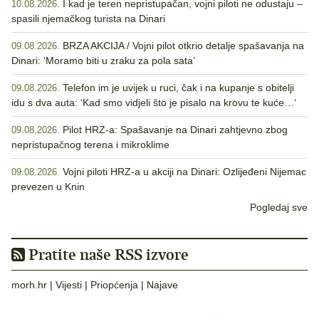
I kad je teren nepristupačan, vojni piloti ne odustaju –
10.08.2026.
spasili njemačkog turista na Dinari
BRZA AKCIJA / Vojni pilot otkrio detalje spašavanja na
09.08.2026.
Dinari: ‘Moramo biti u zraku za pola sata’
Telefon im je uvijek u ruci, čak i na kupanje s obitelji
09.08.2026.
idu s dva auta: ‘Kad smo vidjeli što je pisalo na krovu te kuće…‘
Pilot HRZ-a: Spašavanje na Dinari zahtjevno zbog
09.08.2026.
nepristupačnog terena i mikroklime
Vojni piloti HRZ-a u akciji na Dinari: Ozlijeđeni Nijemac
09.08.2026.
prevezen u Knin
Pogledaj sve
Pratite naše RSS izvore
morh.hr
|
Vijesti
|
Priopćenja
|
Najave