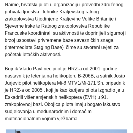
Naime, hrvatski piloti u organizaciji i provedbi združenog
prihvata ljudstva i tehnike Kraljevskog ratnog
zrakoplovstva Ujedinjene Kraljevine Velike Britanije i
Sjeverne Irske te Ratnog zrakoplovstva Republike
Francuske koordinirali su aktivnosti te doprinijeli sigurnoj i
brzoj uspostavi privremene baze savezničkih snaga
(Intermediate Staging Base) čime su stvoreni uvjeti za
početak letačkih aktivnosti.
Bojnik Vlado Pavlinec pilot je HRZ-a od 2001. godine i
nastavnik je letenja na helikopteru B-206B, a satnik Josip
Jurjević pilot helikoptera Mi-8 MTV1/Mi-171 Sh, pripadnik
je HRZ-a od 2005., koji je kao karijeru pilota izgradio je u
Eskadrili višenamjenskih helikoptera (EVH) u 91.
zrakoplovnoj bazi. Obojica pilota imaju bogato iskustvo
sudjelovanja u međunarodnim i domaćim
multinacionalnim vojnim vježbama.