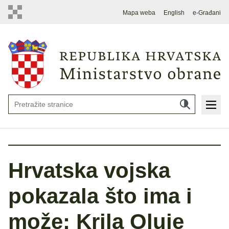
Mapa weba
English
e-Građani
Hrvatska vojska
pokazala što ima i
može: Krila Oluje