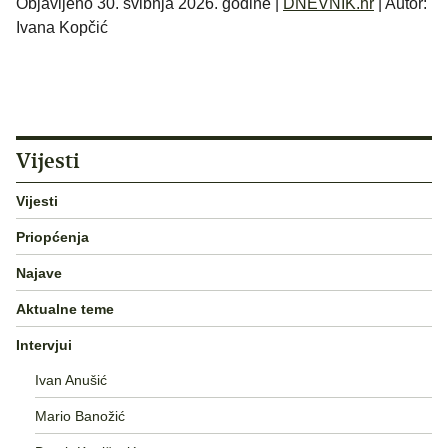
Objavljeno 30. svibnja 2026. godine |
DNEVNIK.hr
| Autor:
Ivana Kopčić
Vijesti
Vijesti
Priopćenja
Najave
Aktualne teme
Intervjui
Ivan Anušić
Mario Banožić