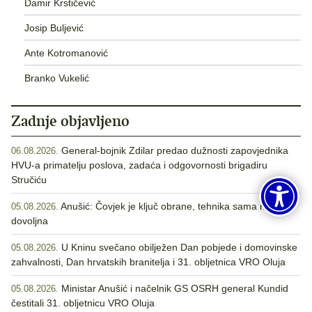
Damir Krstičević
Josip Buljević
Ante Kotromanović
Branko Vukelić
Zadnje objavljeno
General-bojnik Zdilar predao dužnosti zapovjednika
06.08.2026.
HVU-a primatelju poslova, zadaća i odgovornosti brigadiru
Stručiću
Anušić: Čovjek je ključ obrane, tehnika sama nije
05.08.2026.
dovoljna
U Kninu svečano obilježen Dan pobjede i domovinske
05.08.2026.
zahvalnosti, Dan hrvatskih branitelja i 31. obljetnica VRO Oluja
Ministar Anušić i načelnik GS OSRH general Kundid
05.08.2026.
čestitali 31. obljetnicu VRO Oluja