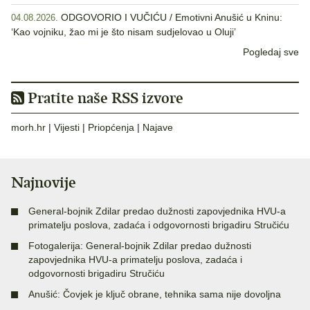
ODGOVORIO I VUČIĆU / Emotivni Anušić u Kninu:
04.08.2026.
‘Kao vojniku, žao mi je što nisam sudjelovao u Oluji’
Pogledaj sve
Pratite naše RSS izvore
morh.hr
|
Vijesti
|
Priopćenja
|
Najave
Najnovije
General-bojnik Zdilar predao dužnosti zapovjednika HVU-a
primatelju poslova, zadaća i odgovornosti brigadiru Stručiću
Fotogalerija: General-bojnik Zdilar predao dužnosti
zapovjednika HVU-a primatelju poslova, zadaća i
odgovornosti brigadiru Stručiću
Anušić: Čovjek je ključ obrane, tehnika sama nije dovoljna