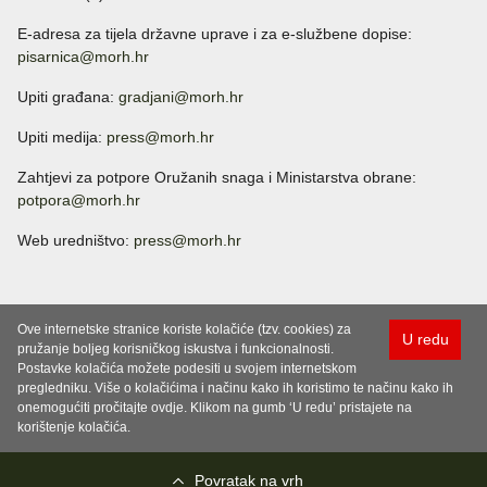
E-adresa za tijela državne uprave i za e-službene dopise:
pisarnica@morh.hr
Upiti građana:
gradjani@morh.hr
Upiti medija:
press@morh.hr
Zahtjevi za potpore Oružanih snaga i Ministarstva obrane:
potpora@morh.hr
Web uredništvo:
press@morh.hr
Ove internetske stranice koriste kolačiće (tzv. cookies) za
U redu
pružanje boljeg korisničkog iskustva i funkcionalnosti.
Postavke kolačića možete podesiti u svojem internetskom
pregledniku. Više o kolačićima i načinu kako ih koristimo te načinu kako ih
onemogućiti pročitajte ovdje. Klikom na gumb ‘U redu’ pristajete na
korištenje kolačića.
Povratak na vrh