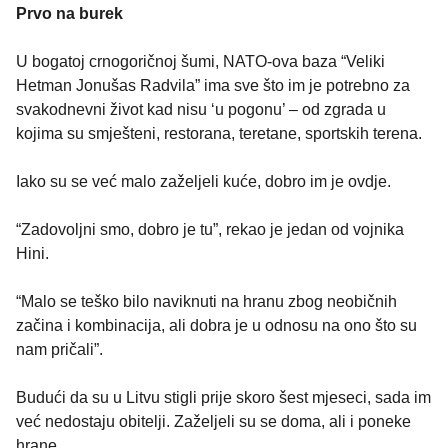
Prvo na burek
U bogatoj crnogoričnoj šumi, NATO-ova baza “Veliki
Hetman Jonušas Radvila” ima sve što im je potrebno za
svakodnevni život kad nisu ‘u pogonu’ – od zgrada u
kojima su smješteni, restorana, teretane, sportskih terena.
Iako su se već malo zaželjeli kuće, dobro im je ovdje.
“Zadovoljni smo, dobro je tu”, rekao je jedan od vojnika
Hini.
“Malo se teško bilo naviknuti na hranu zbog neobičnih
začina i kombinacija, ali dobra je u odnosu na ono što su
nam pričali”.
Budući da su u Litvu stigli prije skoro šest mjeseci, sada im
već nedostaju obitelji. Zaželjeli su se doma, ali i poneke
hrane.