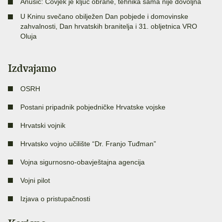
Anušić: Čovjek je ključ obrane, tehnika sama nije dovoljna
U Kninu svečano obilježen Dan pobjede i domovinske
zahvalnosti, Dan hrvatskih branitelja i 31. obljetnica VRO
Oluja
Izdvajamo
OSRH
Postani pripadnik pobjedničke Hrvatske vojske
Hrvatski vojnik
Hrvatsko vojno učilište “Dr. Franjo Tuđman”
Vojna sigurnosno-obavještajna agencija
Vojni pilot
Izjava o pristupačnosti