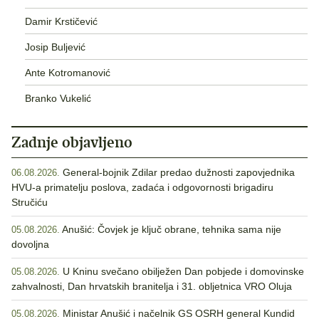
Damir Krstičević
Josip Buljević
Ante Kotromanović
Branko Vukelić
Zadnje objavljeno
General-bojnik Zdilar predao dužnosti zapovjednika
06.08.2026.
HVU-a primatelju poslova, zadaća i odgovornosti brigadiru
Stručiću
Anušić: Čovjek je ključ obrane, tehnika sama nije
05.08.2026.
dovoljna
U Kninu svečano obilježen Dan pobjede i domovinske
05.08.2026.
zahvalnosti, Dan hrvatskih branitelja i 31. obljetnica VRO Oluja
Ministar Anušić i načelnik GS OSRH general Kundid
05.08.2026.