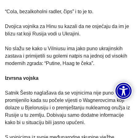
“Cola, bezalkoholni radler, čips” i to je to.
Dvojica vojnika za Hinu su kazali da ne osjećaju da im je
blizu rat koji Rusija vodi u Ukrajini.
No slažu se kako u Vilniusu ima jako puno ukrajinskih
zastava i primijetili su golemi natpis na jednoj od visokih
modernih zgrada: “Putine, Haag te čeka”.
Izvrsna vojska
Satnik Šesto naglašava da se vojnicima nije puno toga
promijenilo kada su počele vijesti o Wagnerovcima koji
dolaze u Bjelorusiju i o premještanju nuklearnog oružja iz
Rusije u tu zemlju. Dobivaju samo dodatne informacije
kako bi u situaciju bili jasno upućeni.
S vojnicima iz svoje međunarodne skupine vježbe