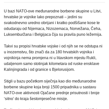
U bazi NATO-ove međunarodne borbene skupine u Litvi,
hrvatske je vojnike lako prepoznati – jedini su
svakodnevno uredno obrijani i kratko podšišane kose te
odudaraju od Nijemaca, Nizozemaca, Norvežana, Čeha,
Luksemburžana i Belgijaca čija su pravila puno ležernija.
Takvi su propisi hrvatske vojske i od njih se ne odstupa ni
u inozemstvu, što znači da za 180 hrvatskih vojnika i
vojnikinja nema promjena ni u litavskom mjestu Rukli,
udaljenom samo stotinjak kilometara od ruske ensklave
Kalinjingrada i od granice s Bjelorusijom.
Stigli u bazu početkom siječnja kao dio međunarodne
borbene skupine koja broji 1500 pripadnika u sastavu
NATO-ove aktivnosti Ojačane prednje prisutnosti i broje
‘sitno’ do kraja šestomjesečne misije.