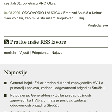
čestitali 31. obljetnicu VRO Oluja
ODGOVORIO I VUČIĆU / Emotivni Anušić u Kninu:
04.08.2026.
‘Kao vojniku, žao mi je što nisam sudjelovao u Oluji’
Pogledaj sve
Pratite naše RSS izvore
morh.hr
|
Vijesti
|
Priopćenja
|
Najave
Najnovije
General-bojnik Zdilar predao dužnosti zapovjednika HVU-a
primatelju poslova, zadaća i odgovornosti brigadiru Stručiću
Fotogalerija: General-bojnik Zdilar predao dužnosti
zapovjednika HVU-a primatelju poslova, zadaća i
odgovornosti brigadiru Stručiću