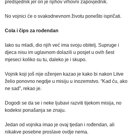
predsjednik jer on je njihov vrhovni zapovjednik.
No vojnici će o svakodnevnom životu ponešto ispričati.
Cola i čips za rođendan
Iako su mladi, dio njih već ima svoju obitelj. Supruge i
djeca nisu im uglavnom dolazili u posjet u ovih šest
mjeseci koliko su tu, daleko je i skupo.
Vojnik koji još nije oženjen kazao je kako bi nakon Litve
želio ponovno negdje u misiju u inozemstvo. “Kad ću, ako
ne sad”, rekao je.
Dogodi se da se i neke ljubavi razviti tijekom misija, no
kodeksi ponašanja se znaju.
Jedan od vojnika imao je ovaj tjedan i rođendan, ali
nikakve posebne proslave ovdje nema.