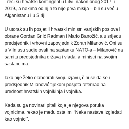
Treći su hrvatski kontingent u Litvi, nakon onog 2017. i
2019., a nekima od njih to nije prva misija – bili su već u
Afganistanu i u Siriji.
U utorak su ih posjetili hrvatski ministri vanjskih poslova i
obrane Gordan Grlić Radman i Mario Banožić, a u srijedu
predsjednik i vrhovni zapovjednik Zoran Milanović. Oni su
u Vilniusu sudjelovali na sastanku NATO-a – Milanović na
samitu predsjednika država i vlada, a ministri na svojim
sastancima.
Iako nije želio elaborirati svoju izjavu, čini se da se i
predsjednik Milanović tijekom posjeta referirao na
urednost hrvatskih vojnikinja i vojnika.
Kada su ga novinari pitali koja je njegova poruka
vojnicima, rekao je među ostalim: “Neka nastave izgledati
kao vojnici”.