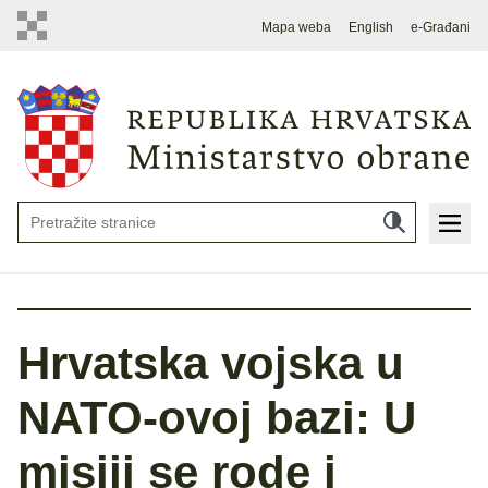
Mapa weba
English
e-Građani
Hrvatska vojska u
NATO-ovoj bazi: U
misiji se rode i