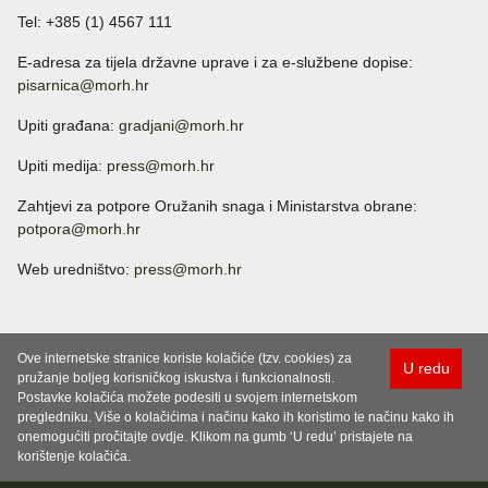
Tel: +385 (1) 4567 111
E-adresa za tijela državne uprave i za e-službene dopise:
pisarnica@morh.hr
Upiti građana:
gradjani@morh.hr
Upiti medija:
press@morh.hr
Zahtjevi za potpore Oružanih snaga i Ministarstva obrane:
potpora@morh.hr
Web uredništvo:
press@morh.hr
Ove internetske stranice koriste kolačiće (tzv. cookies) za
U redu
pružanje boljeg korisničkog iskustva i funkcionalnosti.
Postavke kolačića možete podesiti u svojem internetskom
pregledniku. Više o kolačićima i načinu kako ih koristimo te načinu kako ih
onemogućiti pročitajte ovdje. Klikom na gumb ‘U redu’ pristajete na
korištenje kolačića.