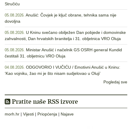
Stručiću
Anušić: Čovjek je ključ obrane, tehnika sama nije
05.08.2026.
dovoljna
U Kninu svečano obilježen Dan pobjede i domovinske
05.08.2026.
zahvalnosti, Dan hrvatskih branitelja i 31. obljetnica VRO Oluja
Ministar Anušić i načelnik GS OSRH general Kundid
05.08.2026.
čestitali 31. obljetnicu VRO Oluja
ODGOVORIO I VUČIĆU / Emotivni Anušić u Kninu:
04.08.2026.
‘Kao vojniku, žao mi je što nisam sudjelovao u Oluji’
Pogledaj sve
Pratite naše RSS izvore
morh.hr
|
Vijesti
|
Priopćenja
|
Najave