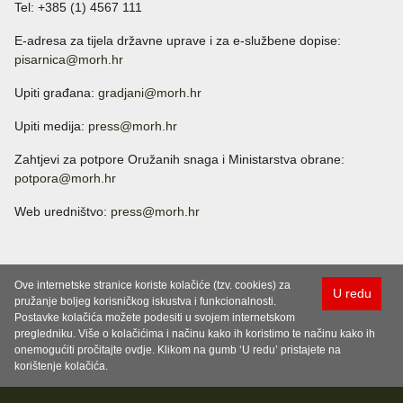
Tel: +385 (1) 4567 111
E-adresa za tijela državne uprave i za e-službene dopise:
pisarnica@morh.hr
Upiti građana:
gradjani@morh.hr
Upiti medija:
press@morh.hr
Zahtjevi za potpore Oružanih snaga i Ministarstva obrane:
potpora@morh.hr
Web uredništvo:
press@morh.hr
Ove internetske stranice koriste kolačiće (tzv. cookies) za
U redu
pružanje boljeg korisničkog iskustva i funkcionalnosti.
Postavke kolačića možete podesiti u svojem internetskom
pregledniku. Više o kolačićima i načinu kako ih koristimo te načinu kako ih
onemogućiti pročitajte ovdje. Klikom na gumb ‘U redu’ pristajete na
korištenje kolačića.