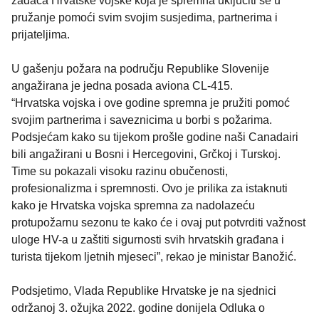
zadaća Hrvatske vojske koja je spremna uključiti se u
pružanje pomoći svim svojim susjedima, partnerima i
prijateljima.
U gašenju požara na području Republike Slovenije
angažirana je jedna posada aviona CL-415.
“Hrvatska vojska i ove godine spremna je pružiti pomoć
svojim partnerima i saveznicima u borbi s požarima.
Podsjećam kako su tijekom prošle godine naši Canadairi
bili angažirani u Bosni i Hercegovini, Grčkoj i Turskoj.
Time su pokazali visoku razinu obučenosti,
profesionalizma i spremnosti. Ovo je prilika za istaknuti
kako je Hrvatska vojska spremna za nadolazeću
protupožarnu sezonu te kako će i ovaj put potvrditi važnost
uloge HV-a u zaštiti sigurnosti svih hrvatskih građana i
turista tijekom ljetnih mjeseci”, rekao je ministar Banožić.
Podsjetimo, Vlada Republike Hrvatske je na sjednici
održanoj 3. ožujka 2022. godine donijela Odluka o