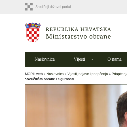
Središnji državni portal
Naslovnica
Vijesti
O nama
MORH web »
Naslovnica
»
Vijesti, najave i priopćenja
»
Priopćenj
Sveučilišta obrane i sigurnosti