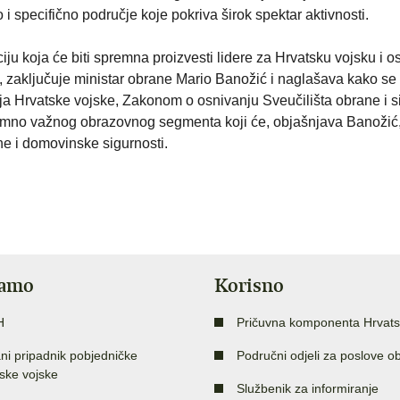
 specifično područje koje pokriva širok spektar aktivnosti.
ju koja će biti spremna proizvesti lidere za Hrvatsku vojsku i o
 zaključuje ministar obrane Mario Banožić i naglašava kako se 
ja Hrvatske vojske, Zakonom o osnivanju Sveučilišta obrane i s
znimno važnog obrazovnog segmenta koji će, objašnjava Banožić,
ane i domovinske sigurnosti.
jamo
Korisno
H
Pričuvna komponenta Hrvats
ni pripadnik pobjedničke
Područni odjeli za poslove o
ske vojske
Službenik za informiranje