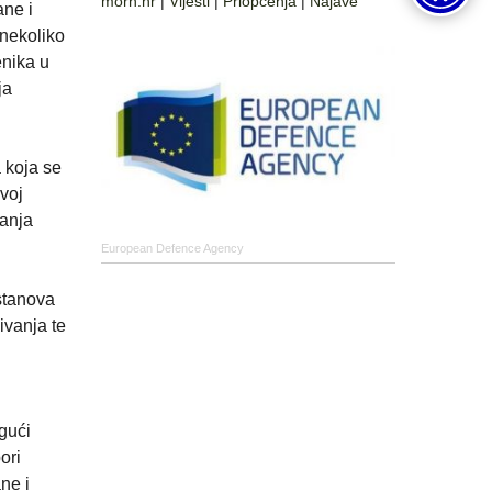
morh.hr
|
Vijesti
|
Priopćenja
|
Najave
ane i
 nekoliko
enika u
ja
 koja se
voj
vanja
European Defence Agency
ustanova
vanja te
gući
ori
ne i