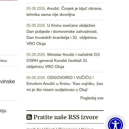
Anušić: Čovjek je ključ obrane,
05.08.2026.
tehnika sama nije dovoljna
U Kninu svečano obilježen
05.08.2026.
Dan pobjede i domovinske zahvalnosti,
Dan hrvatskih branitelja i 31. obljetnica
VRO Oluja
Ministar Anušić i načelnik GS
05.08.2026.
nicu:
OSRH general Kundid čestitali 31.
obljetnicu VRO Oluja
ODGOVORIO I VUČIĆU /
04.08.2026.
ovinske
Emotivni Anušić u Kninu: ‘Kao vojniku, žao
mi je što nisam sudjelovao u Oluji’
Pogledaj sve
anju
Pratite naše RSS izvore