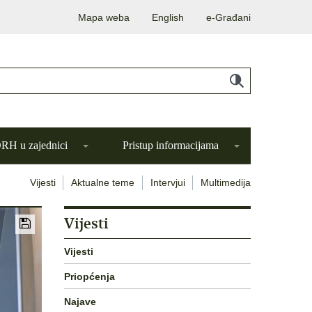
Mapa weba
English
e-Građani
H u zajednici
Pristup informacijama
Vijesti
Aktualne teme
Intervjui
Multimedija
Vijesti
Vijesti
Priopćenja
Najave