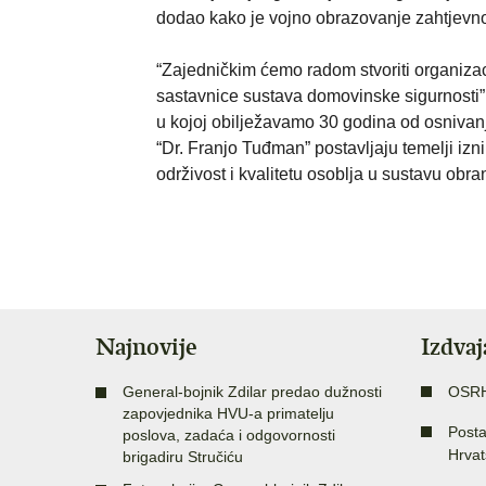
dodao kako je vojno obrazovanje zahtjevno i
“Zajedničkim ćemo radom stvoriti organizaci
sastavnice sustava domovinske sigurnosti”,
u kojoj obilježavamo 30 godina od osnivan
“Dr. Franjo Tuđman” postavljaju temelji i
održivost i kvalitetu osoblja u sustavu obr
Najnovije
Izdva
General-bojnik Zdilar predao dužnosti
OSR
zapovjednika HVU-a primatelju
Posta
poslova, zadaća i odgovornosti
Hrvat
brigadiru Stručiću