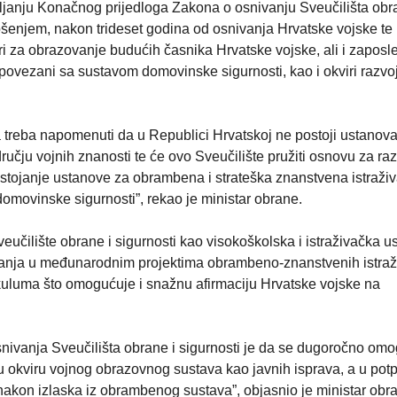
ljanju Konačnog prijedloga Zakona o osnivanju Sveučilišta obr
ošenjem, nakon trideset godina od osnivanja Hrvatske vojske te
ri za obrazovanje budućih časnika Hrvatske vojske, ali i zaposl
ti povezani sa sustavom domovinske sigurnosti, kao i okviri razvo
ta treba napomenuti da u Republici Hrvatskoj ne postoji ustanova
učju vojnih znanosti te će ovo Sveučilište pružiti osnovu za raz
stojanje ustanove za obrambena i strateška znanstvena istraži
a domovinske sigurnosti”, rekao je ministar obrane.
eučilište obrane i sigurnosti kao visokoškolska i istraživačka 
nja u međunarodnim projektima obrambeno-znanstvenih istraži
ikuluma što omogućuje i snažnu afirmaciju Hrvatske vojske na
snivanja Sveučilišta obrane i sigurnosti je da se dugoročno omo
 u okviru vojnog obrazovnog sustava kao javnih isprava, a u potp
 nakon izlaska iz obrambenog sustava”, objasnio je ministar obra