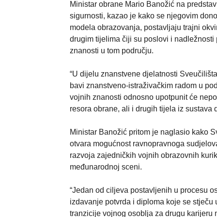
Ministar obrane Mario Banožić na predstav
sigurnosti, kazao je kako se njegovim don
modela obrazovanja, postavljaju trajni okvi
drugim tijelima čiji su poslovi i nadležnos
znanosti u tom području.
“U dijelu znanstvene djelatnosti Sveučiliš
bavi znanstveno-istraživačkim radom u podr
vojnih znanosti odnosno upotpunit će nepo
resora obrane, ali i drugih tijela iz sustav
Ministar Banožić pritom je naglasio kako Sv
otvara mogućnost ravnopravnoga sudjelova
razvoja zajedničkih vojnih obrazovnih kur
međunarodnoj sceni.
“Jedan od ciljeva postavljenih u procesu o
izdavanje potvrda i diploma koje se stječu
tranzicije vojnog osoblja za drugu karijeru