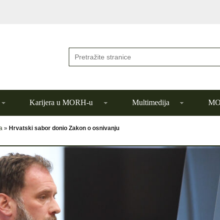
Karijera u MORH-u
Multimedija
MOR
a
»
Hrvatski sabor donio Zakon o osnivanju