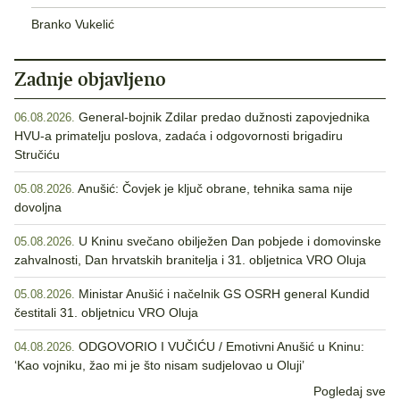
Branko Vukelić
Zadnje objavljeno
General-bojnik Zdilar predao dužnosti zapovjednika
06.08.2026.
HVU-a primatelju poslova, zadaća i odgovornosti brigadiru
Stručiću
Anušić: Čovjek je ključ obrane, tehnika sama nije
05.08.2026.
dovoljna
U Kninu svečano obilježen Dan pobjede i domovinske
05.08.2026.
zahvalnosti, Dan hrvatskih branitelja i 31. obljetnica VRO Oluja
Ministar Anušić i načelnik GS OSRH general Kundid
05.08.2026.
čestitali 31. obljetnicu VRO Oluja
ODGOVORIO I VUČIĆU / Emotivni Anušić u Kninu:
04.08.2026.
‘Kao vojniku, žao mi je što nisam sudjelovao u Oluji’
Pogledaj sve