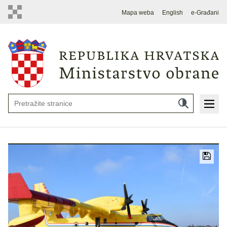
Mapa weba
English
e-Građani