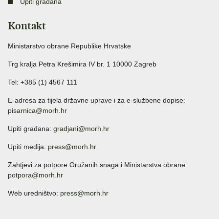
Upiti građana
Kontakt
Ministarstvo obrane Republike Hrvatske
Trg kralja Petra Krešimira IV br. 1 10000 Zagreb
Tel: +385 (1) 4567 111
E-adresa za tijela državne uprave i za e-službene dopise:
pisarnica@morh.hr
Upiti građana:
gradjani@morh.hr
Upiti medija:
press@morh.hr
Zahtjevi za potpore Oružanih snaga i Ministarstva obrane:
potpora@morh.hr
Web uredništvo:
press@morh.hr