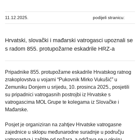
11.12.2025.
podijeli stranicu:
Hrvatski, slovački i mađarski vatrogasci upoznali se
s radom 855. protupožarne eskadrile HRZ-a
Pripadnike 855. protupožarne eskadrile Hrvatskog ratnog
zrakoplovstva u vojarni “Pukovnik Mirko Vukušić” u
Zemuniku Donjem u srijedu, 10. prosinca 2025., posjetili
su pripadnici vatrogasnih postrojbi iz Hrvatske s
vatrogascima MOL Grupe te kolegama iz Slovačke i
Mađarske.
Posjet je organiziran na zahtjev Hrvatske vatrogasne
zajednice u sklopu međunarodne suradnje u području
vatrogastva i zaštite od požara, a održava se u okviru