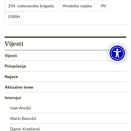
204. vukovarska brigada
Hrvatska vojska
HV
OSRH
Vijesti
Vijesti
Priopćenja
Najave
Aktualne teme
Intervjui
Ivan Anušić
Mario Banožić
Damir Krstičević