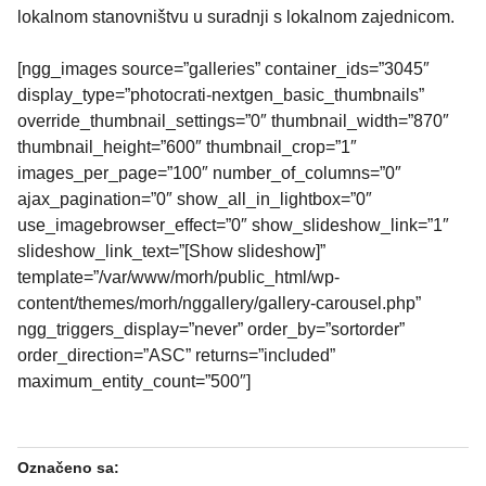
lokalnom stanovništvu u suradnji s lokalnom zajednicom.
[ngg_images source=”galleries” container_ids=”3045″
display_type=”photocrati-nextgen_basic_thumbnails”
override_thumbnail_settings=”0″ thumbnail_width=”870″
thumbnail_height=”600″ thumbnail_crop=”1″
images_per_page=”100″ number_of_columns=”0″
ajax_pagination=”0″ show_all_in_lightbox=”0″
use_imagebrowser_effect=”0″ show_slideshow_link=”1″
slideshow_link_text=”[Show slideshow]”
template=”/var/www/morh/public_html/wp-
content/themes/morh/nggallery/gallery-carousel.php”
ngg_triggers_display=”never” order_by=”sortorder”
order_direction=”ASC” returns=”included”
maximum_entity_count=”500″]
Označeno sa: