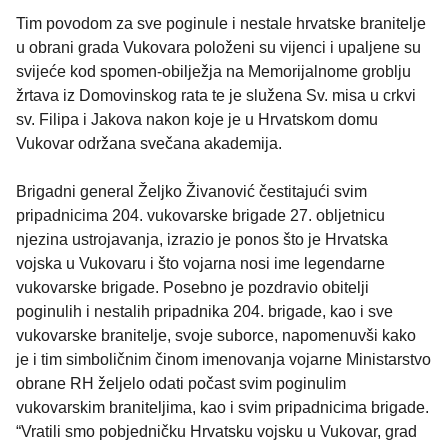
Tim povodom za sve poginule i nestale hrvatske branitelje
u obrani grada Vukovara položeni su vijenci i upaljene su
svijeće kod spomen-obilježja na Memorijalnome groblju
žrtava iz Domovinskog rata te je služena Sv. misa u crkvi
sv. Filipa i Jakova nakon koje je u Hrvatskom domu
Vukovar održana svečana akademija.
Brigadni general Željko Živanović čestitajući svim
pripadnicima 204. vukovarske brigade 27. obljetnicu
njezina ustrojavanja, izrazio je ponos što je Hrvatska
vojska u Vukovaru i što vojarna nosi ime legendarne
vukovarske brigade. Posebno je pozdravio obitelji
poginulih i nestalih pripadnika 204. brigade, kao i sve
vukovarske branitelje, svoje suborce, napomenuvši kako
je i tim simboličnim činom imenovanja vojarne Ministarstvo
obrane RH željelo odati počast svim poginulim
vukovarskim braniteljima, kao i svim pripadnicima brigade.
“Vratili smo pobjedničku Hrvatsku vojsku u Vukovar, grad