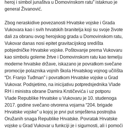
heroj i simbol junaštva u Domovinskom ratu” istaknuo je
general Živanović.
Zbog neraskidive povezanosti Hrvatske vojske i Grada
Vukovara kao i svih hrvatskih branitelja koji su svoje živote
dali za obranu ovog herojskog grada u Domovinskom ratu,
Vukovar danas nosi epitet gravitacijskog središta
pobjedničke Hrvatske vojske. Poštovanje prema Vukovaru
kao simbolu goleme žrtve i Domovinskom ratu kao temelju
moderne hrvatske države, iskazano je povratkom svečane
promocije polaznika vojnih škola Hrvatskog vojnog učilišta
“Dr. Franjo Tuđman” i povratkom Hrvatske vojske u Grad
Vukovar. Podsjetimo, na inicijativu potpredsjednika Vlade
RH i ministra obrane Damira Krstičevića i uz potporu
Vlade Republike Hrvatske u Vukovaru je 10. studenoga
2017. godine svečano otvorena vojarna “204. brigade
Hrvatske vojske” u kojoj je prvi put smještena postrojba
Oružanih snaga Republike Hrvatske. Povratak Hrvatske
vojske u Grad Vukovar u funkciji je i sigurnosti, ali i pomoći