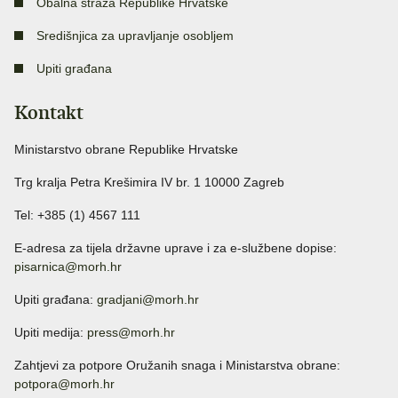
Obalna straža Republike Hrvatske
Središnjica za upravljanje osobljem
Upiti građana
Kontakt
Ministarstvo obrane Republike Hrvatske
Trg kralja Petra Krešimira IV br. 1 10000 Zagreb
Tel: +385 (1) 4567 111
E-adresa za tijela državne uprave i za e-službene dopise:
pisarnica@morh.hr
Upiti građana:
gradjani@morh.hr
Upiti medija:
press@morh.hr
Zahtjevi za potpore Oružanih snaga i Ministarstva obrane:
potpora@morh.hr