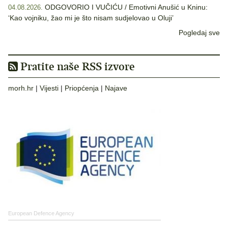
ODGOVORIO I VUČIĆU / Emotivni Anušić u Kninu:
04.08.2026.
‘Kao vojniku, žao mi je što nisam sudjelovao u Oluji’
Pogledaj sve
Pratite naše RSS izvore
morh.hr
|
Vijesti
|
Priopćenja
|
Najave
European Defence Agency