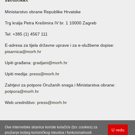
Ministarstvo obrane Republike Hrvatske
Trg kralja Petra Krešimira IV br. 1 10000 Zagreb
Tel: +385 (1) 4567 111
E-adresa za tijela državne uprave i za e-službene dopise:
pisarnica@morh.hr
Upiti građana:
gradjani@morh.hr
Upiti medija:
press@morh.hr
Zahtjevi za potpore Oružanih snaga i Ministarstva obrane:
potpora@morh.hr
Web uredništvo:
press@morh.hr
Ove internetske stranice koriste kolačiće (tzv. cookies) za
U redu
pružanje boljeg korisničkog iskustva i funkcionalnosti.