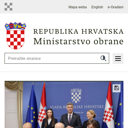
Mapa weba
English
e-Građani