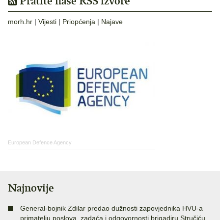
Pratite naše RSS izvore
morh.hr
|
Vijesti
|
Priopćenja
|
Najave
European Defence Agency
Najnovije
General-bojnik Zdilar predao dužnosti zapovjednika HVU-a
primatelju poslova, zadaća i odgovornosti brigadiru Stručiću