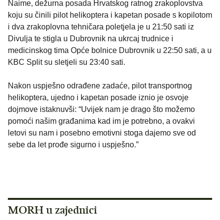
Naime, dežurna posada Hrvatskog ratnog zrakoplovstva
koju su činili pilot helikoptera i kapetan posade s kopilotom
i dva zrakoplovna tehničara poletjela je u 21:50 sati iz
Divulja te stigla u Dubrovnik na ukrcaj trudnice i
medicinskog tima Opće bolnice Dubrovnik u 22:50 sati, a u
KBC Split su sletjeli su 23:40 sati.
Nakon uspješno odrađene zadaće, pilot transportnog
helikoptera, ujedno i kapetan posade iznio je osvoje
dojmove istaknuvši: “Uvijek nam je drago što možemo
pomoći našim građanima kad im je potrebno, a ovakvi
letovi su nam i posebno emotivni stoga dajemo sve od
sebe da let prođe sigurno i uspješno.”
MORH u zajednici