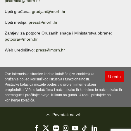
pisarnica@morh.hr
Upiti građana:
gradjani@morh.hr
Upiti medija:
press@morh.hr
Zahtjevi za potpore Oružanih snaga i Ministarstva obrane:
potpora@morh.hr
Web uredništvo:
press@morh.hr
Ove internetske stranice koriste kolačiće (tzv. cookies) za
U redu
pružanje boljeg korisničkog iskustva i funkcionalnosti.
Postavke kolačića možete podesiti u svojem internetskom
pregledniku. Više o kolačićima i načinu kako ih koristimo te načinu kako ih
onemogućiti pročitajte ovdje. Klikom na gumb ‘U redu’ pristajete na
korištenje kolačića.
Povratak na vrh