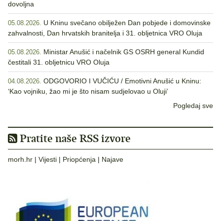
dovoljna
U Kninu svečano obilježen Dan pobjede i domovinske
05.08.2026.
zahvalnosti, Dan hrvatskih branitelja i 31. obljetnica VRO Oluja
Ministar Anušić i načelnik GS OSRH general Kundid
05.08.2026.
čestitali 31. obljetnicu VRO Oluja
ODGOVORIO I VUČIĆU / Emotivni Anušić u Kninu:
04.08.2026.
‘Kao vojniku, žao mi je što nisam sudjelovao u Oluji’
Pogledaj sve
Pratite naše RSS izvore
morh.hr
|
Vijesti
|
Priopćenja
|
Najave