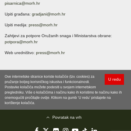
pisarnica@morh.hr
Upiti građana:
gradjani@morh.hr
Upiti medija:
press@morh.hr
Zahtjevi za potpore Oružanih snaga i Ministarstva obrane:
potpora@morh.hr
Web uredništvo:
press@morh.hr
Ove internetske stranice koriste kolačiće (tzv. cookies) za
U redu
pružanje boljeg korisničkog iskustva i funkcionalnosti.
Postavke kolačića možete podesiti u svojem internetskom
pregledniku. Više o kolačićima i načinu kako ih koristimo te načinu kako ih
onemogućiti pročitajte ovdje. Klikom na gumb ‘U redu’ pristajete na
korištenje kolačića.
Povratak na vrh