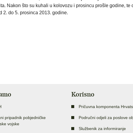
ita. Nakon što su kuhali u kolovozu i prosincu prošle godine, te
od 2. do 5. prosinca 2013. godine.
jamo
Korisno
H
Pričuvna komponenta Hrvats
ni pripadnik pobjedničke
Područni odjeli za poslove o
ske vojske
Službenik za informiranje