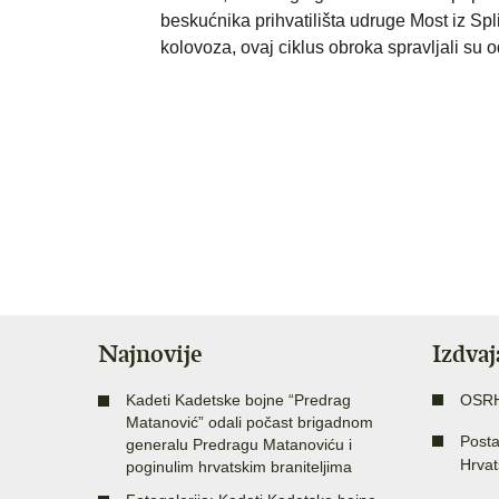
beskućnika prihvatilišta udruge Most iz Spl
kolovoza, ovaj ciklus obroka spravljali su 
Najnovije
Izdva
Kadeti Kadetske bojne “Predrag
OSR
Matanović” odali počast brigadnom
Posta
generalu Predragu Matanoviću i
Hrvat
poginulim hrvatskim braniteljima