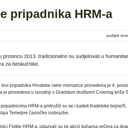
je pripadnika HRM-a
podijeli stra
u prosincu 2013. tradicionalno su sudjelovali u humanita
era za beskućnike.
krvi pripadnika Hrvatske ratne mornarice provedena je 4. pros
ija je provedena u suradnji s Gradskim društvom Crvenog križa S
 a pripadnicima HRM-a pridružili su se i kadeti Kadetske bojne/5,
aštaja Temeljne časničke izobrazbe.
ici Flotile HRM-a, odazvali su se akciji kuhanja večera za dva