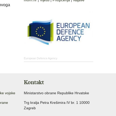
morh.hr
|
Vijesti
|
Priopćenja
|
Najave
 ovoga
European Defence Agency
Kontakt
ke vojske
Ministarstvo obrane Republike Hrvatske
brane
Trg kralja Petra Krešimira IV br. 1 10000
Zagreb