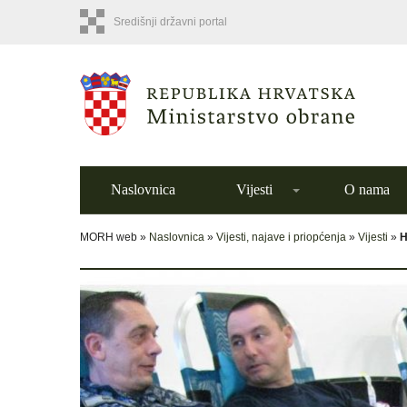
Središnji državni portal
Naslovnica
Vijesti
O nama
MORH web »
Naslovnica
»
Vijesti, najave i priopćenja
»
Vijesti
»
H