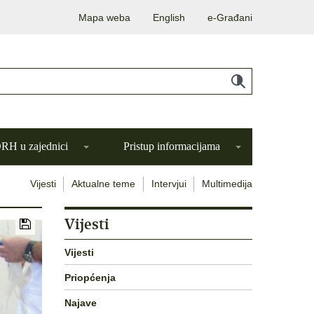
Mapa weba
English
e-Građani
H u zajednici
Pristup informacijama
Vijesti
Aktualne teme
Intervjui
Multimedija
Vijesti
Vijesti
Priopćenja
Najave