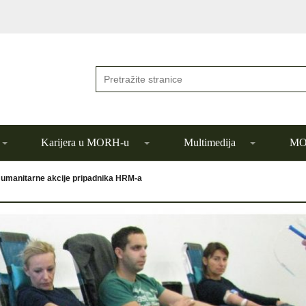
Karijera u MORH-u
Multimedija
MOR
umanitarne akcije pripadnika HRM-a