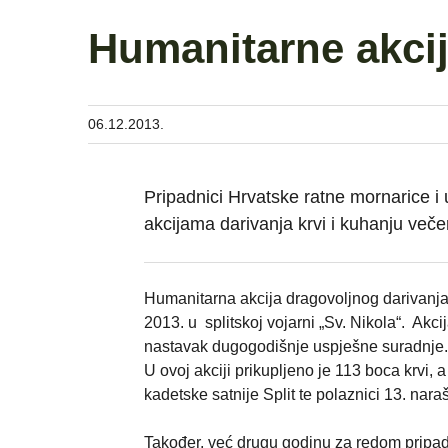
Humanitarne akci
06.12.2013.
Pripadnici Hrvatske ratne mornarice i 
akcijama darivanja krvi i kuhanju več
Humanitarna akcija dragovoljnog darivanja 
2013. u splitskoj vojarni „Sv. Nikola“. Akc
nastavak dugogodišnje uspješne suradnje.
U ovoj akciji prikupljeno je 113 boca krvi,
kadetske satnije Split te polaznici 13. nar
Također, već drugu godinu za redom pripadn