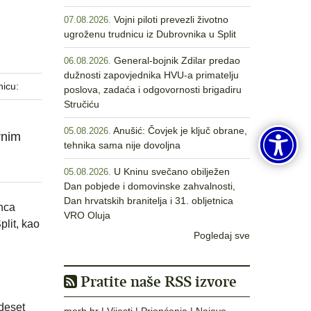
Vojni piloti prevezli životno
07.08.2026.
ugroženu trudnicu iz Dubrovnika u Split
General-bojnik Zdilar predao
06.08.2026.
dužnosti zapovjednika HVU-a primatelju
nicu:
poslova, zadaća i odgovornosti brigadiru
Stručiću
Anušić: Čovjek je ključ obrane,
05.08.2026.
rnim
tehnika sama nije dovoljna
U Kninu svečano obilježen
05.08.2026.
Dan pobjede i domovinske zahvalnosti,
Dan hrvatskih branitelja i 31. obljetnica
inca
VRO Oluja
plit, kao
Pogledaj sve
Pratite naše RSS izvore
deset