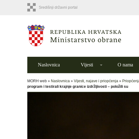
Središnji državni portal
Naslovnica
Vijesti
O nama
MORH web »
Naslovnica
»
Vijesti, najave i priopćenja
»
Priopćenj
program i testirali krajnje granice izdržljivosti – položili su