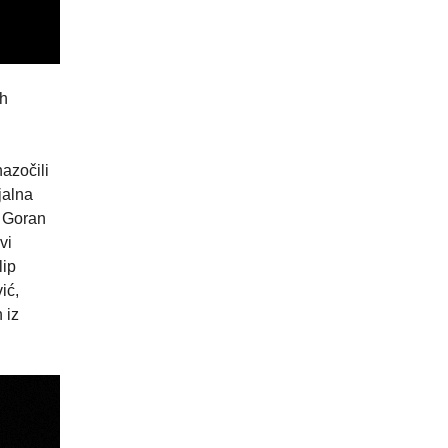
ih
azočili
jalna
r Goran
vi
lip
ić,
 iz