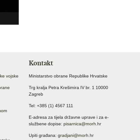
Kontakt
ke vojske
Ministarstvo obrane Republike Hrvatske
brane
Trg kralja Petra Krešimira IV br. 1 10000
Zagreb
Tel: +385 (1) 4567 111
anom
E-adresa za tijela državne uprave i za e-
službene dopise:
pisarnica@morh.hr
Upiti građana:
gradjani@morh.hr