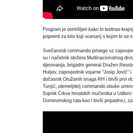
Program je osmišljen kako bi testirao krajnje
pripremi za bilo koji scenarij s kojim bi se m
Svečanosti commando prisege uz zapovjedn
su i načelnik stožera Multinacionalnog div
djelovanja, brigadni general Dražen Ressle
Huljev, zapovjednik vojarne “Josip Jović’’ 
dočasnik Oružanih snaga RH i bivši prvi d
Tunjić, utemeljitelj commando obuke umirov
župnik Crkve hrvatskih mučenika u Udbini v
Domovinskog rata kao i bivši pripadnici, zap