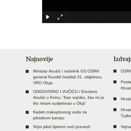
Najnovije
Izdva
Ministar Anušić i načelnik GS OSRH
OSR
general Kundid čestitali 31. obljetnicu
Posta
VRO Oluja
Hrvat
ODGOVORIO I VUČIĆU / Emotivni
Anušić u Kninu: ‘Kao vojniku, žao mi je
Hrvat
što nisam sudjelovao u Oluji’
Hrvat
Kadeti zrakoplovnog voda na
Tuđm
pilotskom kampu
Vojni piloti tijekom noći prevezli
Vojna