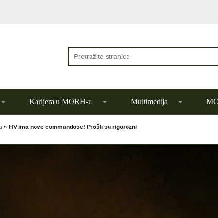
Karijera u MORH-u
Multimedija
MOR
a
»
HV ima nove commandose! Prošli su rigorozni