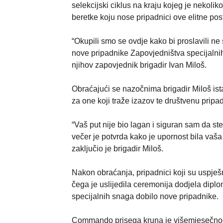
selekcijski ciklus na kraju kojeg je nekolik
beretke koju nose pripadnici ove elitne pos
“Okupili smo se ovdje kako bi proslavili n
nove pripadnike Zapovjedništva specijalni
njihov zapovjednik brigadir Ivan Miloš.
Obraćajući se nazočnima brigadir Miloš ista
za one koji traže izazov te društvenu pripadn
“Vaš put nije bio lagan i siguran sam da st
večer je potvrda kako je upornost bila vaša
zaključio je brigadir Miloš.
Nakon obraćanja, pripadnici koji su uspješn
čega je uslijedila ceremonija dodjela dipl
specijalnih snaga dobilo nove pripadnike.
Commando prisega kruna je višemjesečnog r