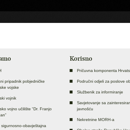
jamo
Korisno
H
Pričuvna komponenta Hrvats
ni pripadnik pobjedničke
Područni odjeli za poslove o
ske vojske
Službenik za informiranje
ski vojnik
Savjetovanje sa zainteresir
sko vojno učilište “Dr. Franjo
javnošću
an”
Nekretnine MORH-a
 sigurnosno-obavještajna