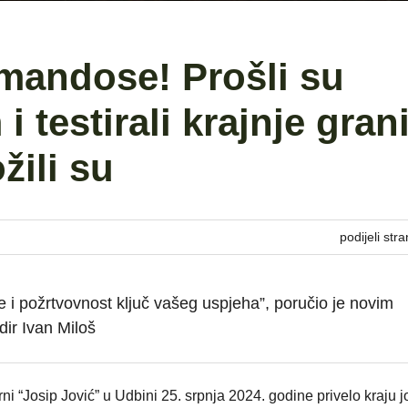
andose! Prošli su
i testirali krajnje gran
žili su
podijeli stra
e i požrtvovnost ključ vašeg uspjeha”, poručio je novim
ir Ivan Miloš
ni “Josip Jović” u Udbini 25. srpnja 2024. godine privelo kraju 