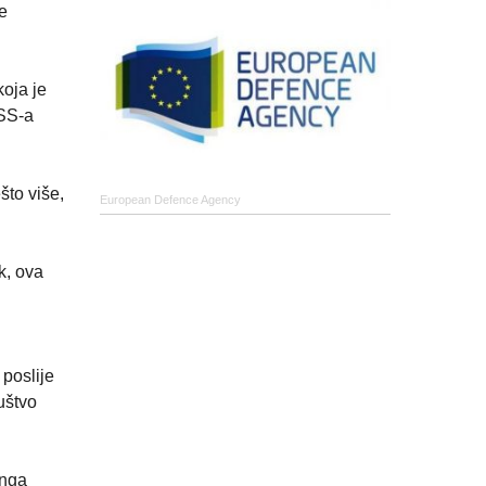
ne
koja je
ZSS-a
što više,
European Defence Agency
k, ova
 poslije
uštvo
inga