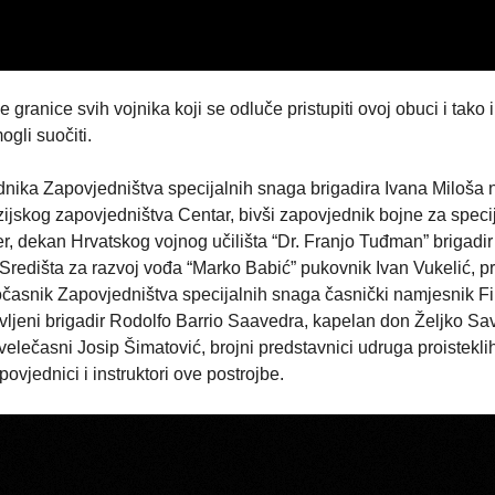
 granice svih vojnika koji se odluče pristupiti ovoj obuci i tako 
ogli suočiti.
ika Zapovjedništva specijalnih snaga brigadira Ivana Miloša n
izijskog zapovjedništva Centar, bivši zapovjednik bojne za speci
r, dekan Hrvatskog vojnog učilišta “Dr. Franjo Tuđman” brigadi
i Središta za razvoj vođa “Marko Babić” pukovnik Ivan Vukelić, pr
očasnik Zapovjedništva specijalnih snaga časnički namjesnik Fi
ljeni brigadir Rodolfo Barrio Saavedra, kapelan don Željko Sav
elečasni Josip Šimatović, brojni predstavnici udruga proisteklih
ovjednici i instruktori ove postrojbe.