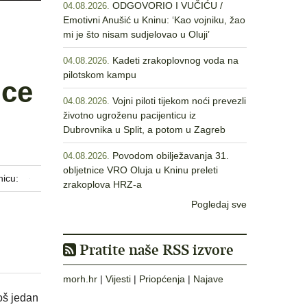
ODGOVORIO I VUČIĆU /
04.08.2026.
Emotivni Anušić u Kninu: ‘Kao vojniku, žao
mi je što nisam sudjelovao u Oluji’
Kadeti zrakoplovnog voda na
04.08.2026.
pilotskom kampu
ice
Vojni piloti tijekom noći prevezli
04.08.2026.
životno ugroženu pacijenticu iz
Dubrovnika u Split, a potom u Zagreb
Povodom obilježavanja 31.
04.08.2026.
obljetnice VRO Oluja u Kninu preleti
nicu:
zrakoplova HRZ-a
Pogledaj sve
Pratite naše RSS izvore
morh.hr
|
Vijesti
|
Priopćenja
|
Najave
još jedan