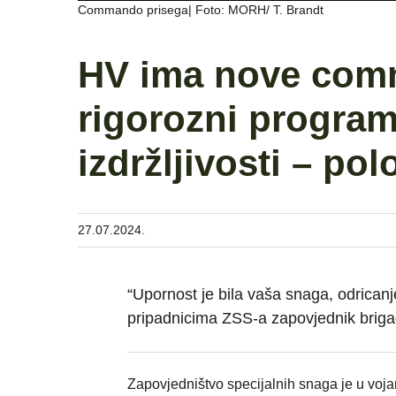
Commando prisega| Foto: MORH/ T. Brandt
HV ima nove comm
rigorozni program 
izdržljivosti – polo
27.07.2024.
“Upornost je bila vaša snaga, odricanj
pripadnicima ZSS-a zapovjednik brigad
Zapovjedništvo specijalnih snaga je u vojar