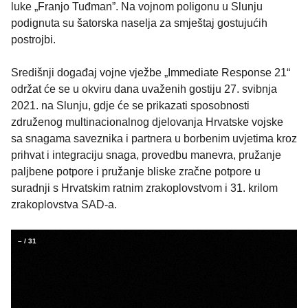
luke „Franjo Tuđman”. Na vojnom poligonu u Slunju
podignuta su šatorska naselja za smještaj gostujućih
postrojbi.
Središnji događaj vojne vježbe „Immediate Response 21“
održat će se u okviru dana uvaženih gostiju 27. svibnja
2021. na Slunju, gdje će se prikazati sposobnosti
združenog multinacionalnog djelovanja Hrvatske vojske
sa snagama saveznika i partnera u borbenim uvjetima kroz
prihvat i integraciju snaga, provedbu manevra, pružanje
paljbene potpore i pružanje bliske zračne potpore u
suradnji s Hrvatskim ratnim zrakoplovstvom i 31. krilom
zrakoplovstva SAD-a.
–
/
31