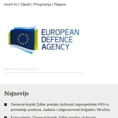
morh.hr
|
Vijesti
|
Priopćenja
|
Najave
European Defence Agency
Najnovije
General-bojnik Zdilar predao dužnosti zapovjednika HVU-a
primatelju poslova, zadaća i odgovornosti brigadiru Stručiću
Fotogalerija: General-bojnik Zdilar predao dužnosti