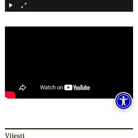
×
Vijesti