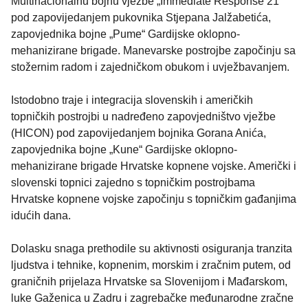
Multinacionalnu bojnu vježbe „Immediate Response 21“
pod zapovijedanjem pukovnika Stjepana Jalžabetića,
zapovjednika bojne „Pume“ Gardijske oklopno-
mehanizirane brigade. Manevarske postrojbe započinju sa
stožernim radom i zajedničkom obukom i uvježbavanjem.
Istodobno traje i integracija slovenskih i američkih
topničkih postrojbi u nadređeno zapovjedništvo vježbe
(HICON) pod zapovijedanjem bojnika Gorana Anića,
zapovjednika bojne „Kune“ Gardijske oklopno-
mehanizirane brigade Hrvatske kopnene vojske. Američki i
slovenski topnici zajedno s topničkim postrojbama
Hrvatske kopnene vojske započinju s topničkim gađanjima
idućih dana.
Dolasku snaga prethodile su aktivnosti osiguranja tranzita
ljudstva i tehnike, kopnenim, morskim i zračnim putem, od
graničnih prijelaza Hrvatske sa Slovenijom i Mađarskom,
luke Gaženica u Zadru i zagrebačke međunarodne zračne