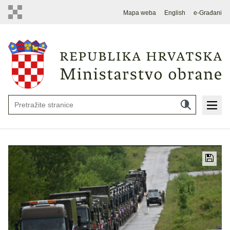
Mapa weba
English
e-Građani