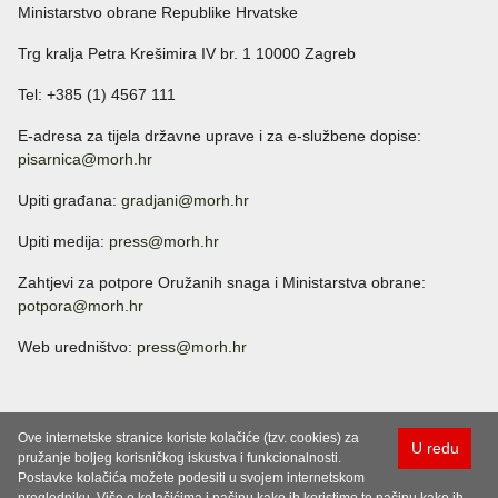
Ministarstvo obrane Republike Hrvatske
Trg kralja Petra Krešimira IV br. 1 10000 Zagreb
Tel: +385 (1) 4567 111
E-adresa za tijela državne uprave i za e-službene dopise:
pisarnica@morh.hr
Upiti građana:
gradjani@morh.hr
Upiti medija:
press@morh.hr
Zahtjevi za potpore Oružanih snaga i Ministarstva obrane:
potpora@morh.hr
Web uredništvo:
press@morh.hr
Ove internetske stranice koriste kolačiće (tzv. cookies) za
U redu
pružanje boljeg korisničkog iskustva i funkcionalnosti.
Postavke kolačića možete podesiti u svojem internetskom