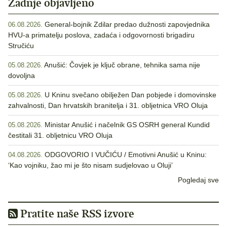
Zadnje objavljeno
General-bojnik Zdilar predao dužnosti zapovjednika
06.08.2026.
HVU-a primatelju poslova, zadaća i odgovornosti brigadiru
Stručiću
Anušić: Čovjek je ključ obrane, tehnika sama nije
05.08.2026.
dovoljna
U Kninu svečano obilježen Dan pobjede i domovinske
05.08.2026.
zahvalnosti, Dan hrvatskih branitelja i 31. obljetnica VRO Oluja
Ministar Anušić i načelnik GS OSRH general Kundid
05.08.2026.
čestitali 31. obljetnicu VRO Oluja
ODGOVORIO I VUČIĆU / Emotivni Anušić u Kninu:
04.08.2026.
‘Kao vojniku, žao mi je što nisam sudjelovao u Oluji’
Pogledaj sve
Pratite naše RSS izvore