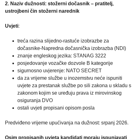
2. Naziv dužnosti: stožerni dočasnik – pratitelj,
ustrojbeni čin stožerni narednik
Uvjeti
:
treća razina slijedno-rastuće izobrazbe za
dočasnike-Napredna dočasnička izobrazba (NDI)
znanje engleskog jezika: STANAG 3222
posjedovanje vozačke dozvole B kategorije
sigurnosno uvjerenje: NATO SECRET
da za vrijeme službe u inozemstvu neće ispuniti
uvjete za prestanak službe po sili zakona u skladu s
zakonom kojim se uređuju prava iz mirovinskog
osiguranja DVO
ostali uvjeti propisani opisom posla
Predviđeno vrijeme upućivanja na dužnost: srpanj 2026.
Osim propisanih uvjeta kandidati moraju ispunjavati