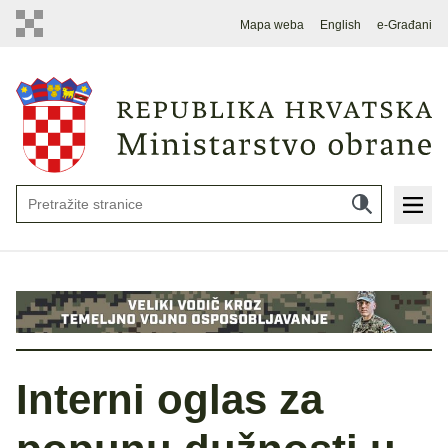
Mapa weba
English
e-Građani
Interni oglas za