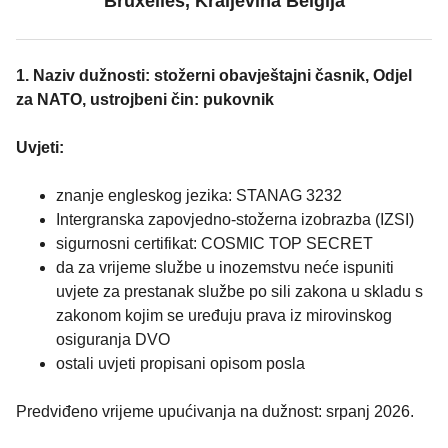
Bruxelles, Kraljevina Belgija
1. Naziv dužnosti: stožerni obavještajni časnik, Odjel
za NATO, ustrojbeni čin: pukovnik
Uvjeti:
znanje engleskog jezika: STANAG 3232
Intergranska zapovjedno-stožerna izobrazba (IZSI)
sigurnosni certifikat: COSMIC TOP SECRET
da za vrijeme službe u inozemstvu neće ispuniti
uvjete za prestanak službe po sili zakona u skladu s
zakonom kojim se uređuju prava iz mirovinskog
osiguranja DVO
ostali uvjeti propisani opisom posla
Predviđeno vrijeme upućivanja na dužnost: srpanj 2026.