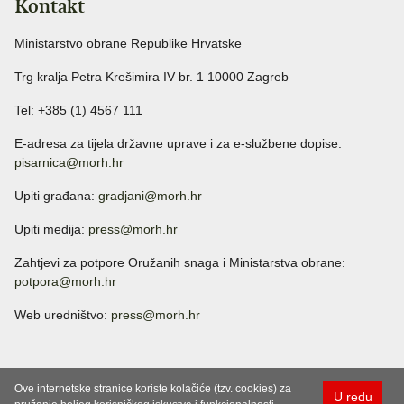
Kontakt
Ministarstvo obrane Republike Hrvatske
Trg kralja Petra Krešimira IV br. 1 10000 Zagreb
Tel: +385 (1) 4567 111
E-adresa za tijela državne uprave i za e-službene dopise:
pisarnica@morh.hr
Upiti građana:
gradjani@morh.hr
Upiti medija:
press@morh.hr
Zahtjevi za potpore Oružanih snaga i Ministarstva obrane:
potpora@morh.hr
Web uredništvo:
press@morh.hr
Ove internetske stranice koriste kolačiće (tzv. cookies) za
U redu