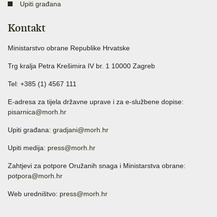
Upiti građana
Kontakt
Ministarstvo obrane Republike Hrvatske
Trg kralja Petra Krešimira IV br. 1 10000 Zagreb
Tel: +385 (1) 4567 111
E-adresa za tijela državne uprave i za e-službene dopise:
pisarnica@morh.hr
Upiti građana:
gradjani@morh.hr
Upiti medija:
press@morh.hr
Zahtjevi za potpore Oružanih snaga i Ministarstva obrane:
potpora@morh.hr
Web uredništvo:
press@morh.hr