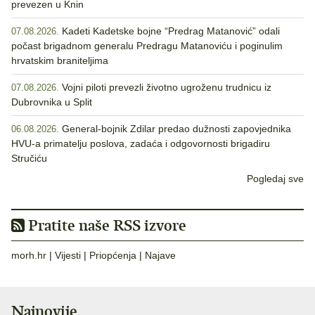
prevezen u Knin
Kadeti Kadetske bojne “Predrag Matanović” odali
07.08.2026.
počast brigadnom generalu Predragu Matanoviću i poginulim
hrvatskim braniteljima
Vojni piloti prevezli životno ugroženu trudnicu iz
07.08.2026.
Dubrovnika u Split
General-bojnik Zdilar predao dužnosti zapovjednika
06.08.2026.
HVU-a primatelju poslova, zadaća i odgovornosti brigadiru
Stručiću
Pogledaj sve
Pratite naše RSS izvore
morh.hr
|
Vijesti
|
Priopćenja
|
Najave
Najnovije