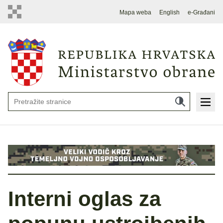
Mapa weba
English
e-Građani
Interni oglas za