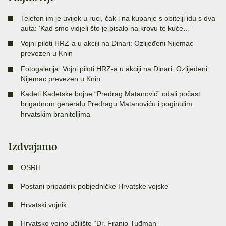
Telefon im je uvijek u ruci, čak i na kupanje s obitelji idu s dva
auta: ‘Kad smo vidjeli što je pisalo na krovu te kuće…‘
Vojni piloti HRZ-a u akciji na Dinari: Ozlijeđeni Nijemac
prevezen u Knin
Fotogalerija: Vojni piloti HRZ-a u akciji na Dinari: Ozlijeđeni
Nijemac prevezen u Knin
Kadeti Kadetske bojne “Predrag Matanović” odali počast
brigadnom generalu Predragu Matanoviću i poginulim
hrvatskim braniteljima
Izdvajamo
OSRH
Postani pripadnik pobjedničke Hrvatske vojske
Hrvatski vojnik
Hrvatsko vojno učilište “Dr. Franjo Tuđman”