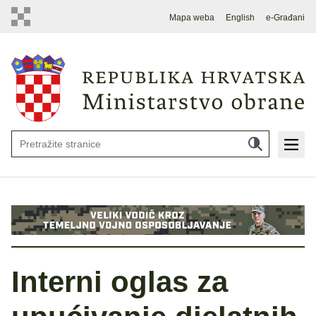
Mapa weba
English
e-Građani
Interni oglas za