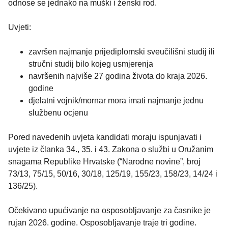
odnose se jednako na muški i ženski rod.
Uvjeti:
završen najmanje prijediplomski sveučilišni studij ili
stručni studij bilo kojeg usmjerenja
navršenih najviše 27 godina života do kraja 2026.
godine
djelatni vojnik/mornar mora imati najmanje jednu
službenu ocjenu
Pored navedenih uvjeta kandidati moraju ispunjavati i
uvjete iz članka 34., 35. i 43. Zakona o službi u Oružanim
snagama Republike Hrvatske (“Narodne novine”, broj
73/13, 75/15, 50/16, 30/18, 125/19, 155/23, 158/23, 14/24 i
136/25).
Očekivano upućivanje na osposobljavanje za časnike je
rujan 2026. godine. Osposobljavanje traje tri godine.