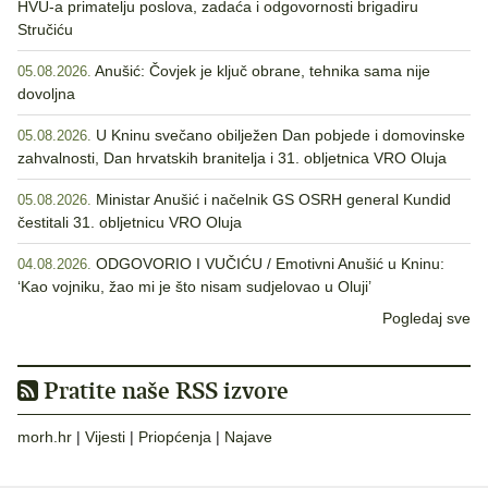
HVU-a primatelju poslova, zadaća i odgovornosti brigadiru
Stručiću
Anušić: Čovjek je ključ obrane, tehnika sama nije
05.08.2026.
dovoljna
U Kninu svečano obilježen Dan pobjede i domovinske
05.08.2026.
zahvalnosti, Dan hrvatskih branitelja i 31. obljetnica VRO Oluja
Ministar Anušić i načelnik GS OSRH general Kundid
05.08.2026.
čestitali 31. obljetnicu VRO Oluja
ODGOVORIO I VUČIĆU / Emotivni Anušić u Kninu:
04.08.2026.
‘Kao vojniku, žao mi je što nisam sudjelovao u Oluji’
Pogledaj sve
Pratite naše RSS izvore
morh.hr
|
Vijesti
|
Priopćenja
|
Najave