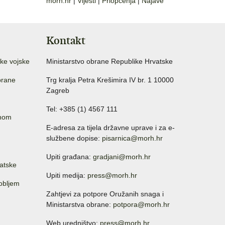
morh.hr
|
Vijesti
|
Priopćenja
|
Najave
Kontakt
ke vojske
Ministarstvo obrane Republike Hrvatske
brane
Trg kralja Petra Krešimira IV br. 1 10000
Zagreb
Tel: +385 (1) 4567 111
anom
E-adresa za tijela državne uprave i za e-
službene dopise:
pisarnica@morh.hr
Upiti građana:
gradjani@morh.hr
atske
Upiti medija:
press@morh.hr
sobljem
Zahtjevi za potpore Oružanih snaga i
Ministarstva obrane:
potpora@morh.hr
Web uredništvo:
press@morh.hr