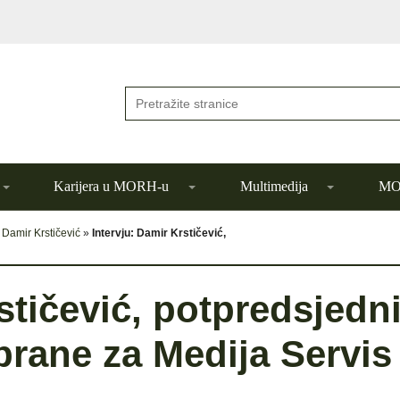
Karijera u MORH-u
Multimedija
MOR
»
Damir Krstičević
»
Intervju: Damir Krstičević,
stičević, potpredsjedn
brane za Medija Servis