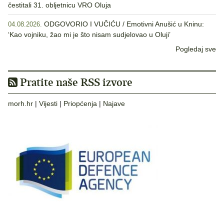
čestitali 31. obljetnicu VRO Oluja
ODGOVORIO I VUČIĆU / Emotivni Anušić u Kninu:
04.08.2026.
‘Kao vojniku, žao mi je što nisam sudjelovao u Oluji’
Pogledaj sve
Pratite naše RSS izvore
morh.hr
|
Vijesti
|
Priopćenja
|
Najave