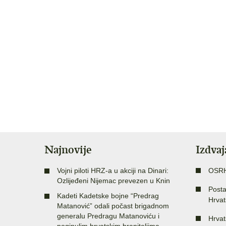
Najnovije
Izdva
Vojni piloti HRZ-a u akciji na Dinari:
OSR
Ozlijeđeni Nijemac prevezen u Knin
Posta
Kadeti Kadetske bojne “Predrag
Hrvat
Matanović” odali počast brigadnom
generalu Predragu Matanoviću i
Hrvat
poginulim hrvatskim braniteljima