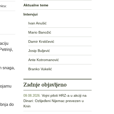
Aktualne teme
nicu:
Intervjui
Ivan Anušić
Mario Banožić
Damir Krstičević
aciju
etrinji,
Josip Buljević
Ante Kotromanović
h snaga,
Branko Vukelić
Zadnje objavljeno
vojarnu
Vojni piloti HRZ-a u akciji na
09.08.2026.
Dinari: Ozlijeđeni Nijemac prevezen u
ibnja do
Knin