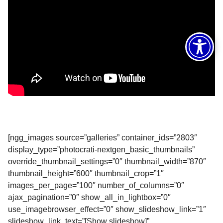
[ngg_images source=”galleries” container_ids=”2803″
display_type=”photocrati-nextgen_basic_thumbnails”
override_thumbnail_settings=”0″ thumbnail_width=”870″
thumbnail_height=”600″ thumbnail_crop=”1″
images_per_page=”100″ number_of_columns=”0″
ajax_pagination=”0″ show_all_in_lightbox=”0″
use_imagebrowser_effect=”0″ show_slideshow_link=”1″
slideshow_link_text=”[Show slideshow]”