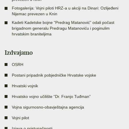
Fotogalerija: Vojni piloti HRZ-a u akciji na Dinari: Ozlijeđeni
Nijemac prevezen u Knin
Kadeti Kadetske bojne “Predrag Matanović” odali počast
brigadnom generalu Predragu Matanoviću i poginulim
hrvatskim braniteljima
Izdvajamo
OSRH
Postani pripadnik pobjedničke Hrvatske vojske
Hrvatski vojnik
Hrvatsko vojno učilište “Dr. Franjo Tuđman”
Vojna sigurnosno-obavještajna agencija
Vojni pilot
Izjava o pristupačnosti