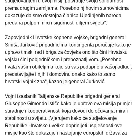
sudjelovanjem u ovoj misiji potvrđuje svoju solidarnost
prema drugim zemljama. Posebno njihovim stanovnicima
dokazuje da smo dostojna članica Ujedinjenih naroda,
predana potpori miru i sigurnosti diljem svijeta“.
Zapovjednik Hrvatske kopnene vojske, brigadni general
Siniša Jurković pripadnicima kontingenta poručuje kako je
upravo timski rad i briga za čovjeka ono što čini Hrvatsku
vojsku čini pobjedničkom i prepoznatljivom. „Posebno
hvala vašim obiteljima koje su vas poduprle u vašoj odluci,
predstavljajte i njih i domovinu onako kako to samo
hrvatski vojnik zna“, kazao je general Jurković.
Vojni izaslanik Talijanske Republike brigadni general
Giuseppe Gimondo ističe kako je upravo ova misija primjer
suradnje i kooperativnosti koja dovodi do očuvanja mira i
stabilnosti u svijetu. „Vjerujem kako će sudjelovanje
Republike Hrvatske uvelike doprinijeti uspješnosti ove
misije kao što dokazuje i nastojanje europskih država za