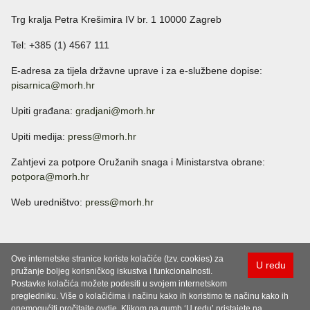
Trg kralja Petra Krešimira IV br. 1 10000 Zagreb
Tel: +385 (1) 4567 111
E-adresa za tijela državne uprave i za e-službene dopise:
pisarnica@morh.hr
Upiti građana:
gradjani@morh.hr
Upiti medija:
press@morh.hr
Zahtjevi za potpore Oružanih snaga i Ministarstva obrane:
potpora@morh.hr
Web uredništvo:
press@morh.hr
Ove internetske stranice koriste kolačiće (tzv. cookies) za
U redu
pružanje boljeg korisničkog iskustva i funkcionalnosti.
Postavke kolačića možete podesiti u svojem internetskom
pregledniku. Više o kolačićima i načinu kako ih koristimo te načinu kako ih
onemogućiti pročitajte ovdje. Klikom na gumb ‘U redu’ pristajete na