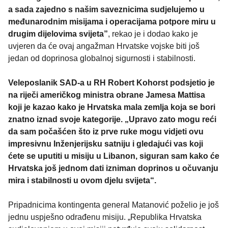
a sada zajedno s našim saveznicima sudjelujemo u
međunarodnim misijama i operacijama potpore miru u
drugim dijelovima svijeta”
, rekao je i dodao kako je
uvjeren da će ovaj angažman Hrvatske vojske biti još
jedan od doprinosa globalnoj sigurnosti i stabilnosti.
Veleposlanik SAD-a u RH Robert Kohorst podsjetio je
na riječi američkog ministra obrane Jamesa Mattisa
koji je kazao kako je Hrvatska mala zemlja koja se bori
znatno iznad svoje kategorije. „Upravo zato mogu reći
da sam počašćen što iz prve ruke mogu vidjeti ovu
impresivnu Inženjerijsku satniju i gledajući vas koji
ćete se uputiti u misiju u Libanon, siguran sam kako će
Hrvatska još jednom dati izniman doprinos u očuvanju
mira i stabilnosti u ovom djelu svijeta“.
Pripadnicima kontingenta general Matanović poželio je još
jednu uspješno odrađenu misiju. „Republika Hrvatska