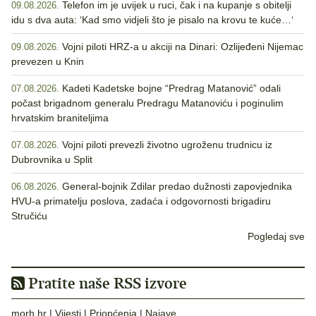
Telefon im je uvijek u ruci, čak i na kupanje s obitelji
09.08.2026.
idu s dva auta: ‘Kad smo vidjeli što je pisalo na krovu te kuće…‘
Vojni piloti HRZ-a u akciji na Dinari: Ozlijeđeni Nijemac
09.08.2026.
prevezen u Knin
Kadeti Kadetske bojne “Predrag Matanović” odali
07.08.2026.
počast brigadnom generalu Predragu Matanoviću i poginulim
hrvatskim braniteljima
Vojni piloti prevezli životno ugroženu trudnicu iz
07.08.2026.
Dubrovnika u Split
General-bojnik Zdilar predao dužnosti zapovjednika
06.08.2026.
HVU-a primatelju poslova, zadaća i odgovornosti brigadiru
Stručiću
Pogledaj sve
Pratite naše RSS izvore
morh.hr
|
Vijesti
|
Priopćenja
|
Najave