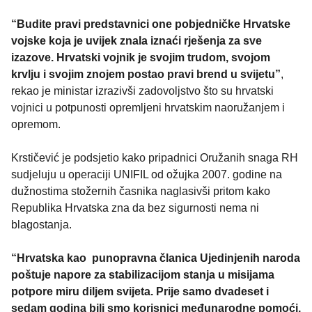
“Budite pravi predstavnici one pobjedničke Hrvatske
vojske koja je uvijek znala iznaći rješenja za sve
izazove. Hrvatski vojnik je svojim trudom, svojom
krvlju i svojim znojem postao pravi brend u svijetu”
,
rekao je ministar izrazivši zadovoljstvo što su hrvatski
vojnici u potpunosti opremljeni hrvatskim naoružanjem i
opremom.
Krstičević je podsjetio kako pripadnici Oružanih snaga RH
sudjeluju u operaciji UNIFIL od ožujka 2007. godine na
dužnostima stožernih časnika naglasivši pritom kako
Republika Hrvatska zna da bez sigurnosti nema ni
blagostanja.
“Hrvatska kao punopravna članica Ujedinjenih naroda
poštuje napore za stabilizacijom stanja u misijama
potpore miru diljem svijeta. Prije samo dvadeset i
sedam godina bili smo korisnici međunarodne pomoći,