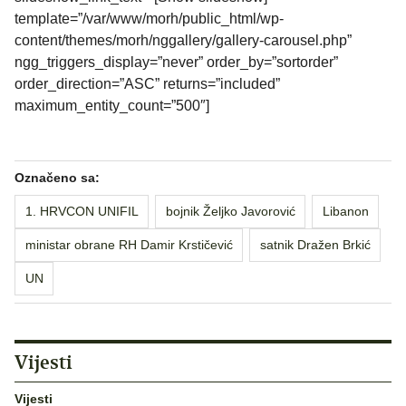
template=”/var/www/morh/public_html/wp-
content/themes/morh/nggallery/gallery-carousel.php”
ngg_triggers_display=”never” order_by=”sortorder”
order_direction=”ASC” returns=”included”
maximum_entity_count=”500″]
Označeno sa:
1. HRVCON UNIFIL
bojnik Željko Javorović
Libanon
ministar obrane RH Damir Krstičević
satnik Dražen Brkić
UN
Vijesti
Vijesti