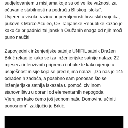
sudjelovanjem u misijama koje su od velike važnosti za
očuvanje stabilnosti na području Bliskog istoka“.
Uvjeren u visoku razinu pripremljenosti hrvatskih vojnika,
pukovnik Marco Aculeo, OS Talijanske Republike kazao je
kako će pripadnici talijanskih Oružanih snaga od njih moći
puno naučiti.
Zapovjednik inženjerijske satnije UNIFIL satnik Dražen
Brkić rekao je kako se iza Inženjerijske satnije nalaze 22
mjeseca intenzivnih priprema i obuke te kako vjeruje u
uspješnost misije koja se pred njima nalazi. „Iza nas je 145
odrađenih zadaća, a posebno sam ponosan što se
Inženjerijske satnija iskazala u pomoći civilnom
stanovništvu u obrani od elementarnih nepogoda.
Vjerujem kako ćemo još jednom našu Domovinu učiniti
ponosnom“, zaključio je Brkić.