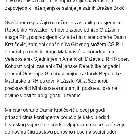
1. HRVCON-a UNIFIL je bojnik Željko Javorović, a
zapovjednik inženjerijske satnije je satnik Dražen Brkić.
Svečanom ispraćaju nazočio je izaslanik predsjednice
Republike Hrvatske i vrhovne zapovjednice Oružanih
snaga RH, potpredsjednik Vlade i ministar obrane Damir
Krstičević, zamjenik načelnika Glavnog stožera OS RH
general-pukovnik Drago Matanović sa suradnicima,
Veleposlanik Sjedninjenih Američkih Država u RH Robert
Kohorst, vojni izaslanik Talijanske Republike brigadni
general Giuseppe Gimondo, vojni izaslanik Republike
Mađarske u RH pukovnik László Attila Szendröi,
predstavnici Ministarstva unutarnjih poslova, lokalne i
civilne vlasti te drugi gosti i uzvanici.
Ministar obrane Damir Krstičević u ovoj prigodi
pripadnicima kontingenta poručio je kako u odori
hrvatskog vojnika ne predstavljaju samo sebe, već svoju
domovinu čiju zastavu ponosno nose na svojoj odori.