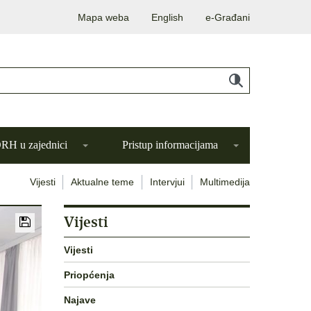
Mapa weba
English
e-Građani
H u zajednici
Pristup informacijama
Vijesti
Aktualne teme
Intervjui
Multimedija
Vijesti
Vijesti
Priopćenja
Najave