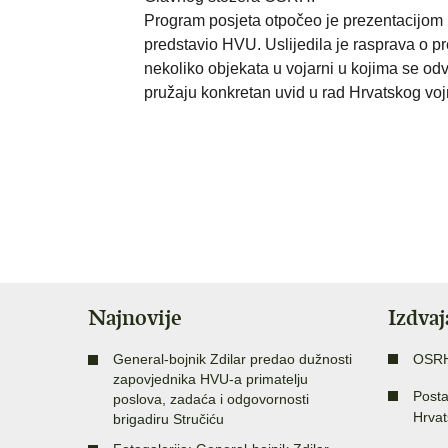
Program posjeta otpočeo je prezentacijom 
predstavio HVU. Uslijedila je rasprava o pre
nekoliko objekata u vojarni u kojima se odv
pružaju konkretan uvid u rad Hrvatskog vojn
Najnovije
Izdva
General-bojnik Zdilar predao dužnosti
OSR
zapovjednika HVU-a primatelju
Posta
poslova, zadaća i odgovornosti
Hrvat
brigadiru Stručiću