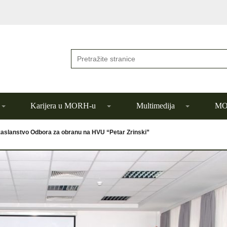
Karijera u MORH-u
Multimedija
MOR
zaslanstvo Odbora za obranu na HVU “Petar Zrinski”