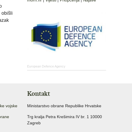
morh.hr
|
Vijesti
|
Priopćenja
|
Najave
o
 obišli
lazak
European Defence Agency
Kontakt
ke vojske
Ministarstvo obrane Republike Hrvatske
brane
Trg kralja Petra Krešimira IV br. 1 10000
Zagreb