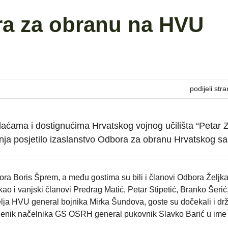
ra za obranu na HVU
podijeli stra
ćama i dostignućima Hrvatskog vojnog učilišta “Petar Zr
bnja posjetilo izaslanstvo Odbora za obranu Hrvatskog sa
ora Boris Šprem, a među gostima su bili i članovi Odbora Željk
ao i vanjski članovi Predrag Matić, Petar Stipetić, Branko Šerić,
lja HVU general bojnika Mirka Šundova, goste su dočekali i dr
mjenik načelnika GS OSRH general pukovnik Slavko Barić u ime