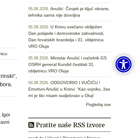
Anušić: Čovjek je ključ obrane,
05.08.2026.
tehnika sama nije dovoljna
U Kninu svečano obilježen
05.08.2026.
Dan pobjede i domovinske zahvalnosti,
Dan hrvatskih branitelja i 31. obljetnica
VRO Oluja
nicu:
Ministar Anušić i načelnik GS
05.08.2026.
OSRH general Kundid čestitali 31.
obljetnicu VRO Oluja
inski”,
ODGOVORIO I VUČIĆU /
04.08.2026.
bora.
Emotivni Anušić u Kninu: ‘Kao vojniku, žao
mi je što nisam sudjelovao u Oluji’
Pogledaj sve
a
 Igor
žavni
Pratite naše RSS izvore