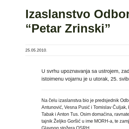
Izaslanstvo Odbo
“Petar Zrinski”
25.05.2010.
U svrhu upoznavanja sa ustrojem, zada
istoimenu vojarnu je u utorak, 25. svi
Na čelu izaslanstva bio je predsjednik Odb
Antunović, Vesna Pusić i Tomislav Čuljak, k
Tabak i Anton Tus. Osim domaćina, ravnate
tajnik Željko Goršić u ime MORH-a, te za
Glavnog stožera OSRH.