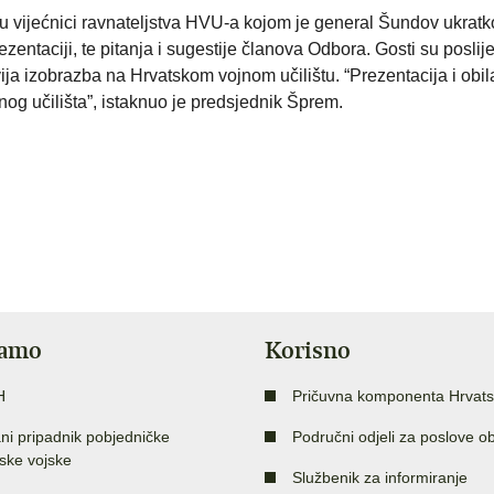
u vijećnici ravnateljstva HVU-a kojom je general Šundov ukratk
zentaciji, te pitanja i sugestije članova Odbora. Gosti su poslije
ija izobrazba na Hrvatskom vojnom učilištu. “Prezentacija i obi
og učilišta”, istaknuo je predsjednik Šprem.
jamo
Korisno
H
Pričuvna komponenta Hrvats
ni pripadnik pobjedničke
Područni odjeli za poslove o
ske vojske
Službenik za informiranje