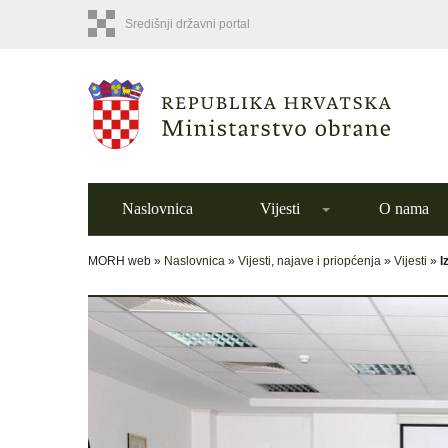
Središnji državni portal
Naslovnica
Vijesti
O nama
MORH web »
Naslovnica
»
Vijesti, najave i priopćenja
»
Vijesti
»
I